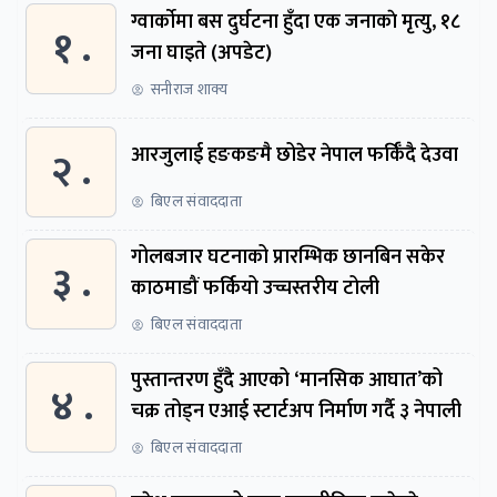
ग्वार्काेमा बस दुर्घटना हुँदा एक जनाकाे मृत्यु, १८
१ .
जना घाइते (अपडेट)
सनीराज शाक्य
२ .
आरजुलाई हङकङमै छोडेर नेपाल फर्किँदै देउवा
बिएल संवाददाता
गोलबजार घटनाको प्रारम्भिक छानबिन सकेर
३ .
काठमाडौं फर्कियो उच्चस्तरीय टोली
बिएल संवाददाता
पुस्तान्तरण हुँदै आएको ‘मानसिक आघात’को
४ .
चक्र तोड्न एआई स्टार्टअप निर्माण गर्दै ३ नेपाली
बिएल संवाददाता