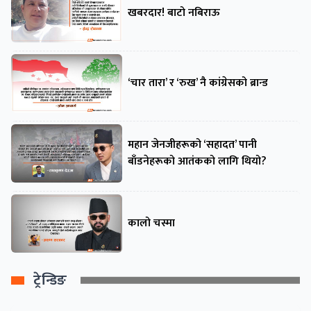
खबरदार! बाटो नबिराऊ
‘चार तारा’ र ‘रुख’ नै कांग्रेसको ब्रान्ड
महान जेनजीहरूको ‘सहादत’ पानी
बाँडनेहरूको आतंकको लागि थियो?
कालो चस्मा
ट्रेन्डिङ