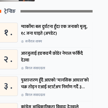
ट्रेन्डिङ
ग्वार्काेमा बस दुर्घटना हुँदा एक जनाकाे मृत्यु,
१ .
१८ जना घाइते (अपडेट)
सनीराज शाक्य
आरजुलाई हङकङमै छोडेर नेपाल फर्किँदै
२ .
देउवा
बिएल संवाददाता
पुस्तान्तरण हुँदै आएको ‘मानसिक आघात’को
३ .
चक्र तोड्न एआई स्टार्टअप निर्माण गर्दै ३
नेपाली
बिएल संवाददाता
कांग्रेस आधिकारिकता विवादः देउवाले