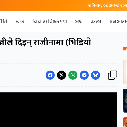
शनिबार, ०८ अगस्ट २०
ीति
खेल
विचार/विश्लेषण
अर्थ
कला
एनआर
त्रीले दिइन् राजीनामा (भिडियाे