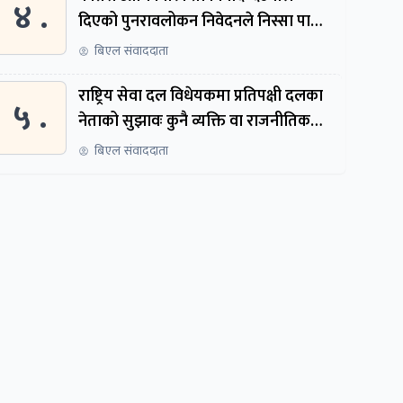
४ .
दिएको पुनरावलोकन निवेदनले निस्सा पायो,
फेरि सुरुदेखि सुनुवाइ हुने
बिएल संवाददाता
राष्ट्रिय सेवा दल विधेयकमा प्रतिपक्षी दलका
५ .
नेताको सुझावः कुनै व्यक्ति वा राजनीतिक
नेतृत्वबाट निर्देशित हुने संस्था नबनोस्
बिएल संवाददाता