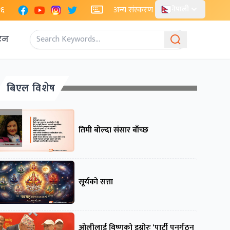
Facebook
YouTube
Instagram
X
२६
अन्य संस्करण
नेपाली
एन
बिएल विशेष
तिमी बोल्दा संसार बाँच्छ
सूर्यको सत्ता
ओलीलाई विष्णुको इग्नोरः ‘पार्टी पुनर्गठन