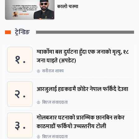
कालो चस्मा
ट्रेन्डिङ
ग्वार्काेमा बस दुर्घटना हुँदा एक जनाकाे मृत्यु, १८
१ .
जना घाइते (अपडेट)
सनीराज शाक्य
२ .
आरजुलाई हङकङमै छोडेर नेपाल फर्किँदै देउवा
बिएल संवाददाता
गोलबजार घटनाको प्रारम्भिक छानबिन सकेर
३ .
काठमाडौं फर्कियो उच्चस्तरीय टोली
बिएल संवाददाता