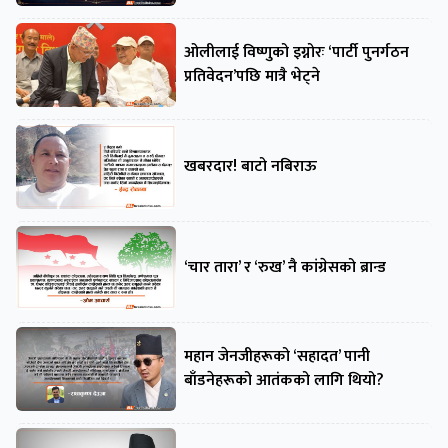
ओलीलाई विष्णुको इग्नोरः ‘पार्टी पुनर्गठन
प्रतिवेदन’पछि मात्रै भेट्ने
खबरदार! बाटो नबिराऊ
‘चार तारा’ र ‘रुख’ नै कांग्रेसको ब्रान्ड
महान जेनजीहरूको ‘सहादत’ पानी
बाँडनेहरूको आतंकको लागि थियो?