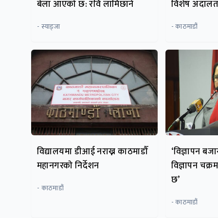
बेला आएको छ: रवि लामिछाने
विशेष अदाल
- स्याङ्जा
- काठमाडौं
विद्यालयमा डीआई नराख्न काठमाडौँ
‘विज्ञापन बज
महानगरकाे निर्देशन
विज्ञापन चक्र
छ’
- काठमाडौं
- काठमाडौं