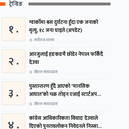
ट्रेन्डिङ
ग्वार्काेमा बस दुर्घटना हुँदा एक जनाकाे
१ .
मृत्यु, १८ जना घाइते (अपडेट)
सनीराज शाक्य
आरजुलाई हङकङमै छोडेर नेपाल फर्किँदै
२ .
देउवा
बिएल संवाददाता
पुस्तान्तरण हुँदै आएको ‘मानसिक
३ .
आघात’को चक्र तोड्न एआई स्टार्टअप
निर्माण गर्दै ३ नेपाली
बिएल संवाददाता
कांग्रेस आधिकारिकता विवादः देउवाले
४ .
दिएको पुनरावलोकन निवेदनले निस्सा