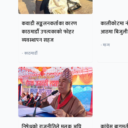
कवाडी सङ्कलनकर्ताका कारण
कालीकोटमा नौ
काठमाडौँ उपत्यकाको फोहर
आठमा बिजुली
व्यवस्थापन सहज
- मान्म
- काठमाडाैँ
निषेधको राजनीतिले मुलुक अघि
कांग्रेस बागमत