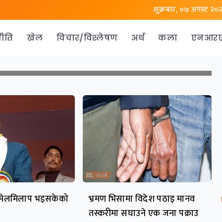
शुक्रबार, ०७ अगस्ट २०
ीति
खेल
विचार/विश्लेषण
अर्थ
कला
एनआर
झै मेलमिलाप भइसकेको
भ्रमण भिसामा विदेश पठाइ मानव
तस्करीमा सघाउने एक जना पक्राउ