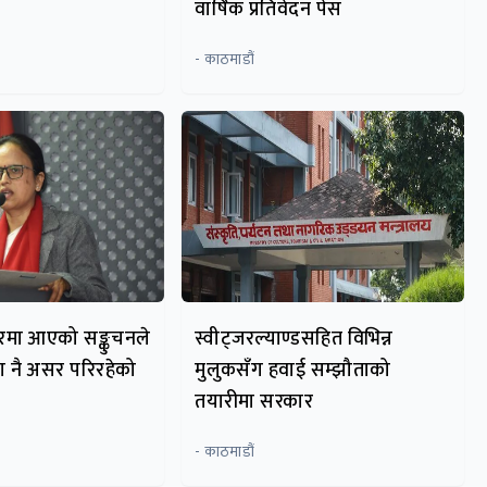
त
वार्षिक प्रतिवेदन पेस
- काठमाडौं
ारमा आएको सङ्कुचनले
स्वीट्जरल्याण्डसहित विभिन्न
मा नै असर परिरहेको
मुलुकसँग हवाई सम्झौताको
तयारीमा सरकार
- काठमाडौं