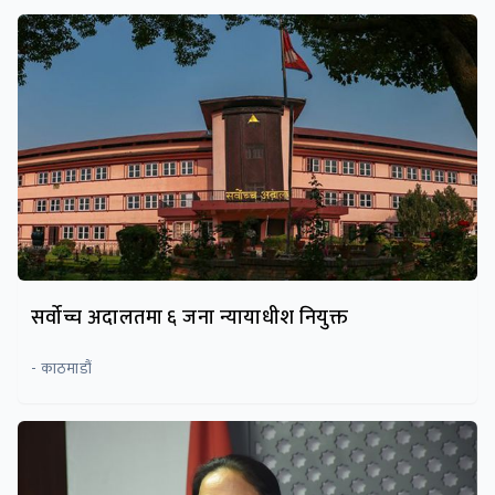
सर्वोच्च अदालतमा ६ जना न्यायाधीश नियुक्त
- काठमाडौं