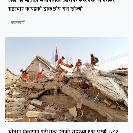
लेखा समितिका सभापतिकाे आरोप- सरकारले नै एनसेल
भ्रष्टाचार काण्डको ढाकछोप गर्न खाेज्याे
- काठमाडौं
चीनमा भूकम्पमा परी मृत्यु हुनेको सङ्ख्या १३१ पुग्याे, ७८२