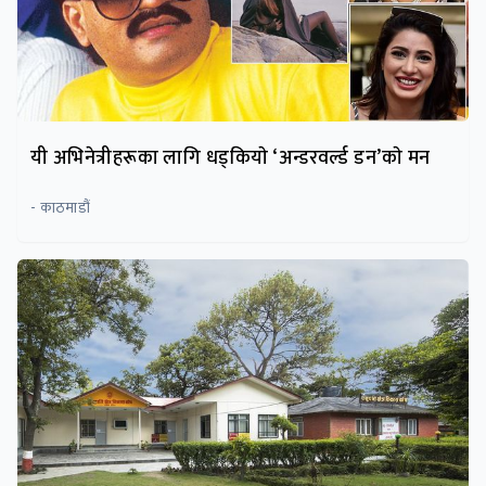
यी अभिनेत्रीहरूका लागि धड्कियाे ‘अन्डरवर्ल्ड डन’काे मन
- काठमाडौं