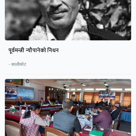
पूर्वमन्त्री न्यौपानेको निधन
- कालीकोट