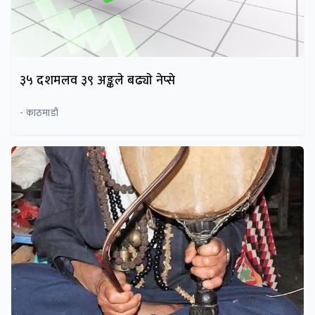
३५ दशमलव ३९ अङ्कले बढ्याे नेप्से
- काठमाडौं