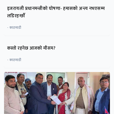
इजरायली प्रधानमन्त्रीकाे घाेषणा- हमासको अन्त्य नभएसम्म
लडिरहन्छाैँ
- काठमाडाैं
कस्ताे रहनेछ आजकाे माैसम?
- काठमाडाैं