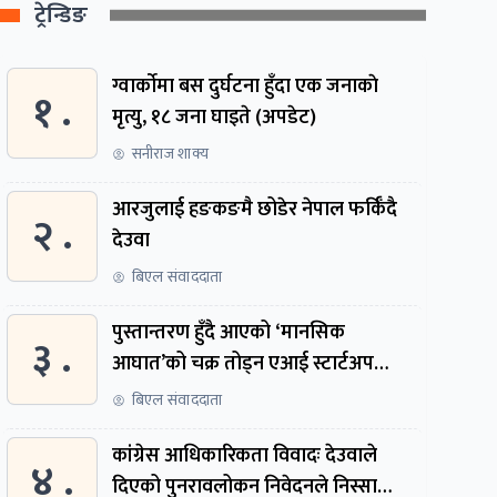
ट्रेन्डिङ
ग्वार्काेमा बस दुर्घटना हुँदा एक जनाकाे
१ .
मृत्यु, १८ जना घाइते (अपडेट)
सनीराज शाक्य
आरजुलाई हङकङमै छोडेर नेपाल फर्किँदै
२ .
देउवा
बिएल संवाददाता
पुस्तान्तरण हुँदै आएको ‘मानसिक
३ .
आघात’को चक्र तोड्न एआई स्टार्टअप
निर्माण गर्दै ३ नेपाली
बिएल संवाददाता
कांग्रेस आधिकारिकता विवादः देउवाले
४ .
दिएको पुनरावलोकन निवेदनले निस्सा