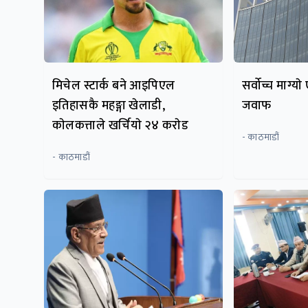
मिचेल स्टार्क बने आइपिएल
सर्वोच्च माग्
इतिहासकै महङ्गा खेलाडी,
जवाफ
काेलकत्ताले खर्चियाे २४ कराेड
- काठमाडौं
- काठमाडौं