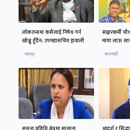
लोकतन्त्रमा कसैलाई निषेध गर्न
सञ्चारकर्मी चा
खोज्नु हुँदैन: उपमहासचिव ज्ञवाली
माया लाऊ सा
- भक्तपुर
- काठमाडाैँ
सूचना प्रविधि क्षेत्रमा सामान्य
आदर्श र सिद्धा