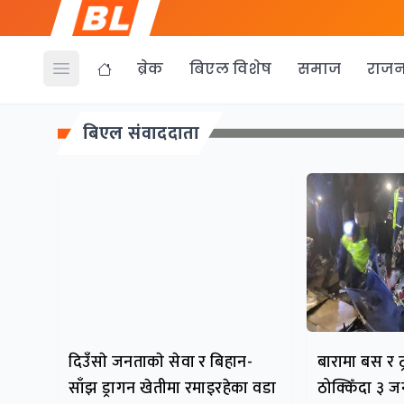
ब्रेक
बिएल विशेष
समाज
राजन
Open menu
बिएल संवाददाता
दिउँसाे जनताकाे सेवा र बिहान-
बारामा बस र 
साँझ ड्रागन खेतीमा रमाइरहेका वडा
ठोक्किँदा ३ ज