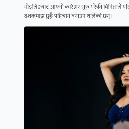
मोडलिङबाट आफ्नो करिअर सुरु गरेकी बिनिताले पछि
दर्शकमाझ छुट्टै पहिचान बनाउन थालेकी छन्।