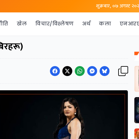
शुक्रबार, ०७ अगस्ट २०
ीति
खेल
विचार/विश्लेषण
अर्थ
कला
एनआर
िरहरू)