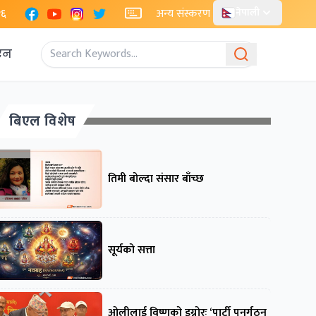
Facebook
YouTube
Instagram
X
२६
अन्य संस्करण
नेपाली
एन
बिएल विशेष
तिमी बोल्दा संसार बाँच्छ
सूर्यको सत्ता
ओलीलाई विष्णुको इग्नोरः ‘पार्टी पुनर्गठन