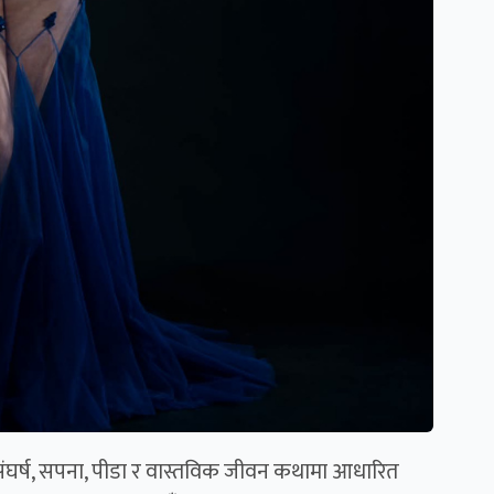
ो संघर्ष, सपना, पीडा र वास्तविक जीवन कथामा आधारित