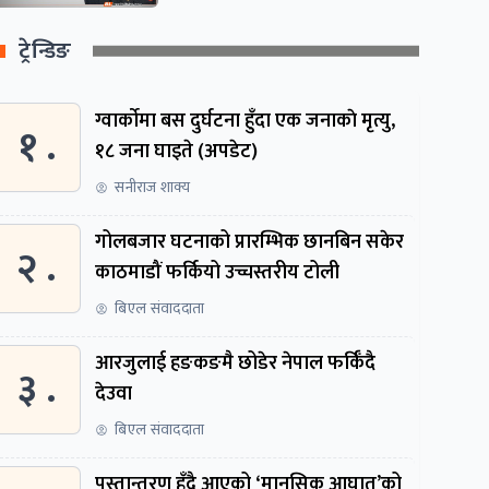
ट्रेन्डिङ
ग्वार्काेमा बस दुर्घटना हुँदा एक जनाकाे मृत्यु,
१ .
१८ जना घाइते (अपडेट)
सनीराज शाक्य
गोलबजार घटनाको प्रारम्भिक छानबिन सकेर
२ .
काठमाडौं फर्कियो उच्चस्तरीय टोली
बिएल संवाददाता
आरजुलाई हङकङमै छोडेर नेपाल फर्किँदै
३ .
देउवा
बिएल संवाददाता
पुस्तान्तरण हुँदै आएको ‘मानसिक आघात’को