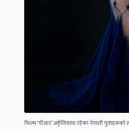
फिल्म ‘पीआर’ अष्ट्रेलियामा रहेका नेपाली युवाहरूक