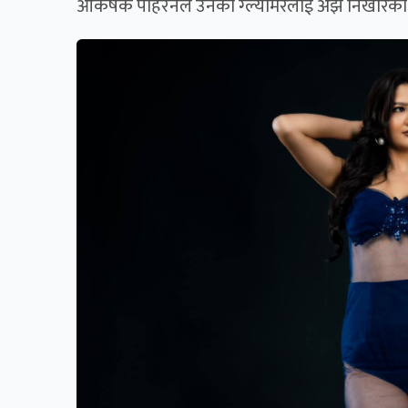
आकर्षक पहिरनले उनको ग्ल्यामरलाई अझ निखारेको