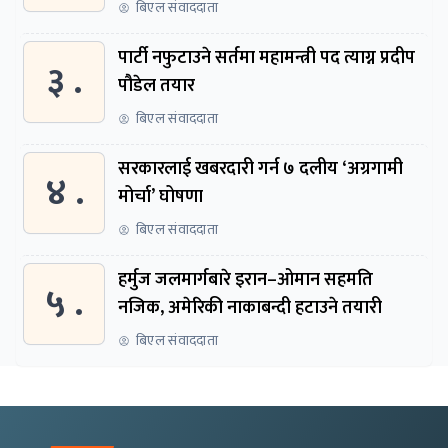
बिएल संवाददाता
पार्टी नफुटाउने सर्तमा महामन्त्री पद त्याग्न प्रदीप
३ .
पौडेल तयार
बिएल संवाददाता
सरकारलाई खबरदारी गर्न ७ दलीय ‘अग्रगामी
४ .
मोर्चा’ घोषणा
बिएल संवाददाता
हर्मुज जलमार्गबारे इरान–ओमान सहमति
५ .
नजिक, अमेरिकी नाकाबन्दी हटाउने तयारी
बिएल संवाददाता