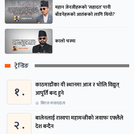
महान जेनजीहरूको ‘सहादत’ पानी
बाँडनेहरूको आतंकको लागि थियो?
कालो चस्मा
ट्रेन्डिङ
काठमाडौंका यी स्थानमा आज र भोलि विद्युत्
१ .
आपूर्ति बन्द हुने
बिएल संवाददाता
बालेनलाई रास्वपा महामन्त्रीको जवाफः एक्लैले
२ .
देश बन्दैन