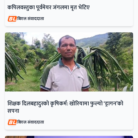
कपिलवस्तुका पूर्वमेयर जंगलमा मृत भेटिए
बिएल संवाददाता
शिक्षक दिलबहादुरको कृषिकर्म: खोरियामा फुल्यो ‘ड्रागन’को
सपना
बिएल संवाददाता