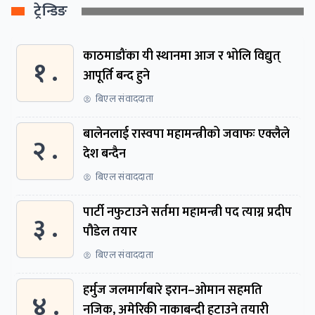
ट्रेन्डिङ
काठमाडौंका यी स्थानमा आज र भोलि विद्युत्
१ .
आपूर्ति बन्द हुने
बिएल संवाददाता
बालेनलाई रास्वपा महामन्त्रीको जवाफः एक्लैले
२ .
देश बन्दैन
बिएल संवाददाता
पार्टी नफुटाउने सर्तमा महामन्त्री पद त्याग्न प्रदीप
३ .
पौडेल तयार
बिएल संवाददाता
हर्मुज जलमार्गबारे इरान–ओमान सहमति
४ .
नजिक, अमेरिकी नाकाबन्दी हटाउने तयारी