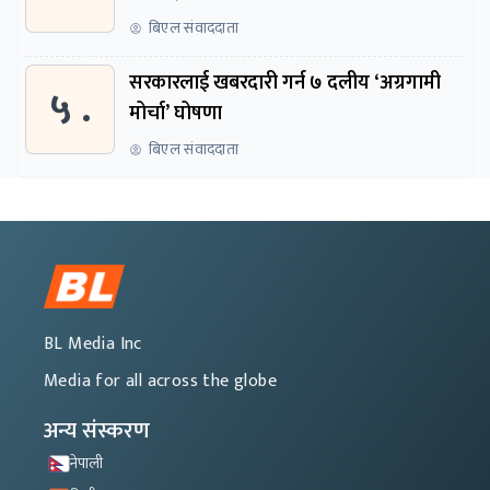
बिएल संवाददाता
सरकारलाई खबरदारी गर्न ७ दलीय ‘अग्रगामी
५ .
मोर्चा’ घोषणा
बिएल संवाददाता
BL Media Inc
Media for all across the globe
अन्य संस्करण
नेपाली