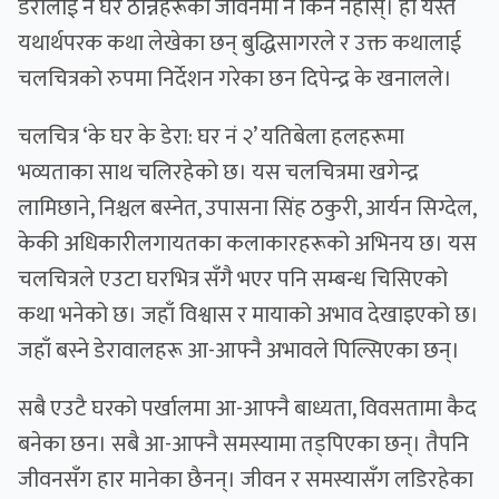
डेरालाई नै घर ठान्नेहरूको जीवनमा नै किन नहोस्। हो यस्तै
यथार्थपरक कथा लेखेका छन् बुद्धिसागरले र उक्त कथालाई
चलचित्रको रुपमा निर्देशन गरेका छन दिपेन्द्र के खनालले।
चलचित्र ‘के घर के डेरा: घर नं २’ यतिबेला हलहरूमा
भव्यताका साथ चलिरहेको छ। यस चलचित्रमा खगेन्द्र
लामिछाने, निश्चल बस्नेत, उपासना सिंह ठकुरी, आर्यन सिग्देल,
केकी अधिकारीलगायतका कलाकारहरूको अभिनय छ। यस
चलचित्रले एउटा घरभित्र सँगै भएर पनि सम्बन्ध चिसिएको
कथा भनेको छ। जहाँ विश्वास र मायाको अभाव देखाइएको छ।
जहाँ बस्ने डेरावालहरू आ-आफ्नै अभावले पिल्सिएका छन्।
सबै एउटै घरको पर्खालमा आ-आफ्नै बाध्यता, विवसतामा कैद
बनेका छन। सबै आ-आफ्नै समस्यामा तड्पिएका छन्। तैपनि
जीवनसँग हार मानेका छैनन्। जीवन र समस्यासँग लडिरहेका