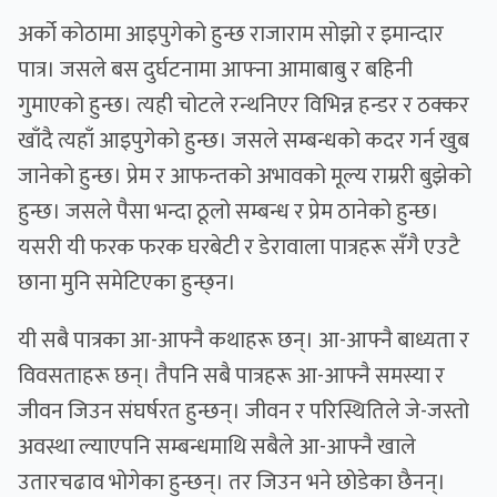
अर्को कोठामा आइपुगेको हुन्छ राजाराम सोझो र इमान्दार
पात्र। जसले बस दुर्घटनामा आफ्ना आमाबाबु र बहिनी
गुमाएको हुन्छ। त्यही चोटले रन्थनिएर विभिन्न हन्डर र ठक्कर
खाँदै त्यहाँ आइपुगेको हुन्छ। जसले सम्बन्धको कदर गर्न खुब
जानेको हुन्छ। प्रेम र आफन्तको अभावको मूल्य राम्ररी बुझेको
हुन्छ। जसले पैसा भन्दा ठूलो सम्बन्ध र प्रेम ठानेको हुन्छ।
यसरी यी फरक फरक घरबेटी र डेरावाला पात्रहरू सँगै एउटै
छाना मुनि समेटिएका हुन्छ्न।
यी सबै पात्रका आ-आफ्नै कथाहरू छन्। आ-आफ्नै बाध्यता र
विवसताहरू छन्। तैपनि सबै पात्रहरू आ-आफ्नै समस्या र
जीवन जिउन संघर्षरत हुन्छन्। जीवन र परिस्थितिले जे-जस्तो
अवस्था ल्याएपनि सम्बन्धमाथि सबैले आ-आफ्नै खाले
उतारचढाव भोगेका हुन्छन्। तर जिउन भने छोडेका छैनन्।