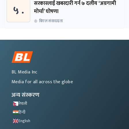
सरकारलाई खबरदारी गर्न ७ दलीय ‘अग्रगामी
५ .
मोर्चा’ घोषणा
बिएल संवाददाता
BL Media Inc
Media for all across the globe
अन्य संस्करण
नेपाली
हिन्दी
English