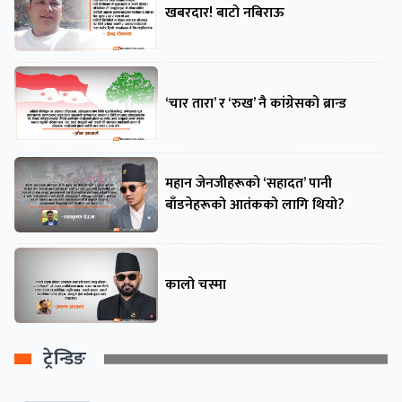
खबरदार! बाटो नबिराऊ
‘चार तारा’ र ‘रुख’ नै कांग्रेसको ब्रान्ड
महान जेनजीहरूको ‘सहादत’ पानी
बाँडनेहरूको आतंकको लागि थियो?
कालो चस्मा
ट्रेन्डिङ