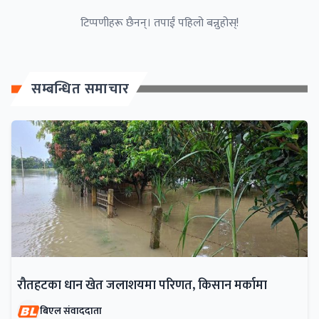
टिप्पणीहरू छैनन्। तपाईं पहिलो बन्नुहोस्!
सम्बन्धित समाचार
रौतहटका धान खेत जलाशयमा परिणत, किसान मर्कामा
बिएल संवाददाता