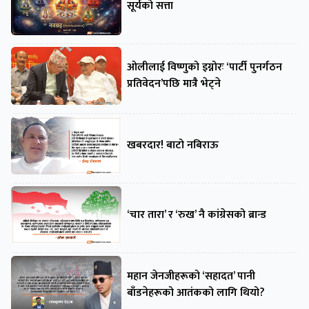
सूर्यको सत्ता
ओलीलाई विष्णुको इग्नोरः ‘पार्टी पुनर्गठन
प्रतिवेदन’पछि मात्रै भेट्ने
खबरदार! बाटो नबिराऊ
‘चार तारा’ र ‘रुख’ नै कांग्रेसको ब्रान्ड
महान जेनजीहरूको ‘सहादत’ पानी
बाँडनेहरूको आतंकको लागि थियो?