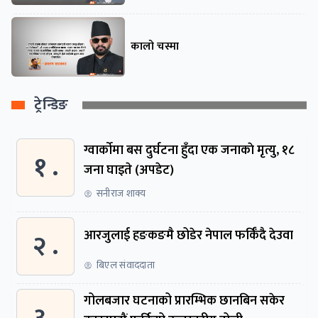
कालो चस्मा
ट्रेन्डिङ
ग्वार्काेमा बस दुर्घटना हुँदा एक जनाकाे मृत्यु, १८
१ .
जना घाइते (अपडेट)
सनीराज शाक्य
२ .
आरजुलाई हङकङमै छोडेर नेपाल फर्किँदै देउवा
बिएल संवाददाता
गोलबजार घटनाको प्रारम्भिक छानबिन सकेर