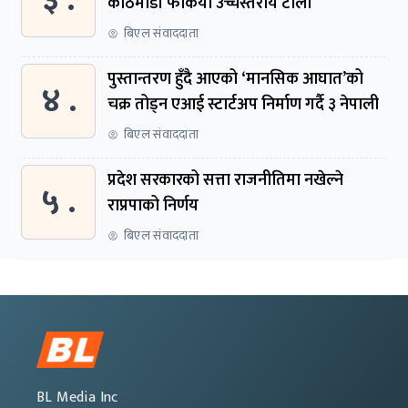
३ .
काठमाडौं फर्कियो उच्चस्तरीय टोली
बिएल संवाददाता
पुस्तान्तरण हुँदै आएको ‘मानसिक आघात’को
४ .
चक्र तोड्न एआई स्टार्टअप निर्माण गर्दै ३ नेपाली
बिएल संवाददाता
प्रदेश सरकारको सत्ता राजनीतिमा नखेल्ने
५ .
राप्रपाको निर्णय
बिएल संवाददाता
BL Media Inc