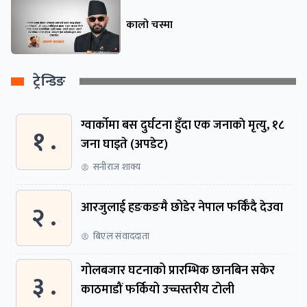
कालो चस्मा
ट्रेन्डिङ
ग्वार्काेमा बस दुर्घटना हुँदा एक जनाकाे मृत्यु, १८
१ .
जना घाइते (अपडेट)
सनीराज शाक्य
२ .
आरजुलाई हङकङमै छोडेर नेपाल फर्किँदै देउवा
बिएल संवाददाता
गोलबजार घटनाको प्रारम्भिक छानबिन सकेर
३ .
काठमाडौं फर्कियो उच्चस्तरीय टोली