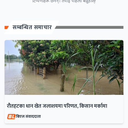
टिप्पणीहरू छैनन्। तपाईं पहिलो बन्नुहोस्!
सम्बन्धित समाचार
रौतहटका धान खेत जलाशयमा परिणत, किसान मर्कामा
बिएल संवाददाता