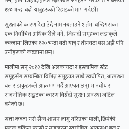
भने, 'हामी जिहादीहरूले मङ्गलबार अपहरण गरेका तीन बसका
११० भन्दा बढी यात्रुहरूको रिहाइको माग गर्दछौं।'
सुरक्षाको कारण देखाउँदै नाम नबताउने शर्तमा बन्दिगराका
एक निर्वाचित अधिकारीले भने, 'जिहादी समूहका लडाकूले
कब्जामा लिएका १२० भन्दा बढी यात्रु र तीनवटा बस अझै पनि
उनीहरूको कब्जामा छन्।'
मालीमा सन् २०१२ देखि अलकायदा र इस्लामिक स्टेट
समूहसँग सम्बन्धित विभिन्न समूहका साथै स्वघोषित, आत्मरक्षा
बल र डाकुहरूले आक्रमण गर्दै आएका छन्। मानवीय र
राजनीतिक सङ्कटका कारण बिग्रँदो सुरक्षा अवस्था जटिल
बनेको छ।
सत्ता कब्जा गरी सैन्य शासन लागु गरिएका माली, छिमेकी
मुलुक बुर्किना फासो र नाइजरमा स्वघोषित, आत्मरक्षा बल र