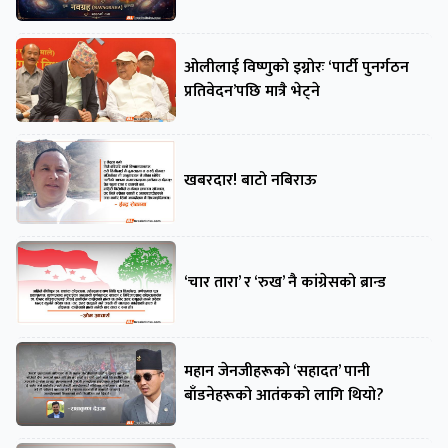
ओलीलाई विष्णुको इग्नोरः ‘पार्टी पुनर्गठन
प्रतिवेदन’पछि मात्रै भेट्ने
खबरदार! बाटो नबिराऊ
‘चार तारा’ र ‘रुख’ नै कांग्रेसको ब्रान्ड
महान जेनजीहरूको ‘सहादत’ पानी
बाँडनेहरूको आतंकको लागि थियो?