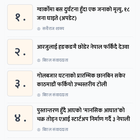
ग्वार्काेमा बस दुर्घटना हुँदा एक जनाकाे मृत्यु, १८
१ .
जना घाइते (अपडेट)
सनीराज शाक्य
२ .
आरजुलाई हङकङमै छोडेर नेपाल फर्किँदै देउवा
बिएल संवाददाता
गोलबजार घटनाको प्रारम्भिक छानबिन सकेर
३ .
काठमाडौं फर्कियो उच्चस्तरीय टोली
बिएल संवाददाता
पुस्तान्तरण हुँदै आएको ‘मानसिक आघात’को
४ .
चक्र तोड्न एआई स्टार्टअप निर्माण गर्दै ३ नेपाली
बिएल संवाददाता