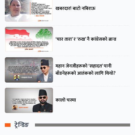
खबरदार! बाटो नबिराऊ
‘चार तारा’ र ‘रुख’ नै कांग्रेसको ब्रान्ड
महान जेनजीहरूको ‘सहादत’ पानी
बाँडनेहरूको आतंकको लागि थियो?
कालो चस्मा
ट्रेन्डिङ