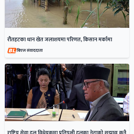
रौतहटका धान खेत जलाशयमा परिणत, किसान मर्कामा
बिएल संवाददाता
राष्ट्रिय सेवा दल विधेयकमा प्रतिपक्षी दलका नेताको सुझावः कुनै