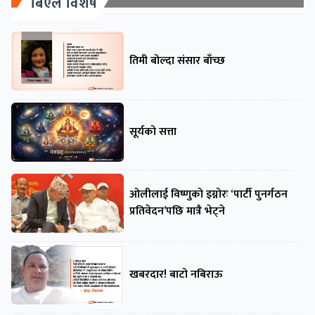
बिएल विशेष
तिमी बोल्दा संसार बाँच्छ
सूर्यको सत्ता
ओलीलाई विष्णुको इग्नोरः ‘पार्टी पुनर्गठन
प्रतिवेदन’पछि मात्रै भेट्ने
खबरदार! बाटो नबिराऊ