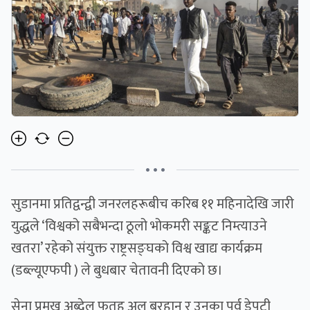
• • •
सुडानमा प्रतिद्वन्द्वी जनरलहरूबीच करिब ११ महिनादेखि जारी
युद्धले ‘विश्वको सबैभन्दा ठूलो भोकमरी सङ्कट निम्त्याउने
खतरा’ रहेको संयुक्त राष्ट्रसङ्घको विश्व खाद्य कार्यक्रम
(डब्ल्यूएफपी ) ले बुधबार चेतावनी दिएको छ।
सेना प्रमुख अब्देल फतह अल बुरहान र उनका पूर्व डेपुटी