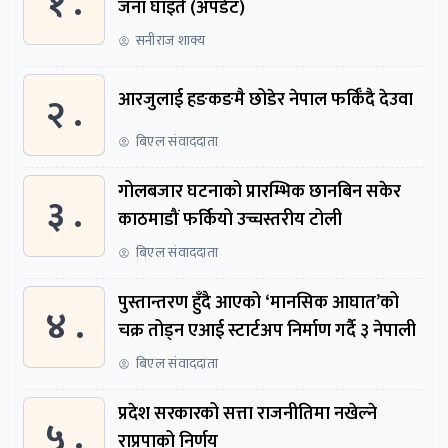
१ .
जना घाइते (अपडेट)
सनीराज शाक्य
२ .
आरजुलाई हङकङमै छोडेर नेपाल फर्किँदै देउवा
बिएल संवाददाता
गोलबजार घटनाको प्रारम्भिक छानबिन सकेर
३ .
काठमाडौं फर्कियो उच्चस्तरीय टोली
बिएल संवाददाता
पुस्तान्तरण हुँदै आएको ‘मानसिक आघात’को
४ .
चक्र तोड्न एआई स्टार्टअप निर्माण गर्दै ३ नेपाली
बिएल संवाददाता
प्रदेश सरकारको सत्ता राजनीतिमा नखेल्ने
५ .
राप्रपाको निर्णय