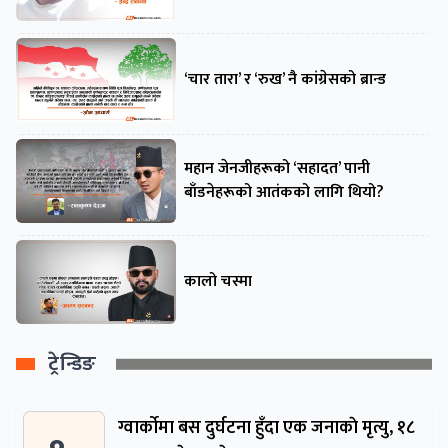
‘चार तारा’ र ‘रुख’ नै कांग्रेसको ब्रान्ड
महान जेनजीहरूको ‘सहादत’ पानी
बाँडनेहरूको आतंकको लागि थियो?
कालो चस्मा
ट्रेन्डिङ
ग्वार्काेमा बस दुर्घटना हुँदा एक जनाकाे मृत्यु, १८