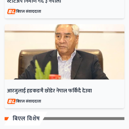
स्टार्टअप निर्माण गर्दै ३ नेपाली
बिएल संवाददाता
आरजुलाई हङकङमै छोडेर नेपाल फर्किँदै देउवा
बिएल संवाददाता
बिएल विशेष