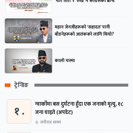
‘चार तारा’ र ‘रुख’ नै कांग्रेसको ब्रान्ड
महान जेनजीहरूको ‘सहादत’ पानी
बाँडनेहरूको आतंकको लागि थियो?
कालो चस्मा
ट्रेन्डिङ
ग्वार्काेमा बस दुर्घटना हुँदा एक जनाकाे मृत्यु, १८
१ .
जना घाइते (अपडेट)
सनीराज शाक्य