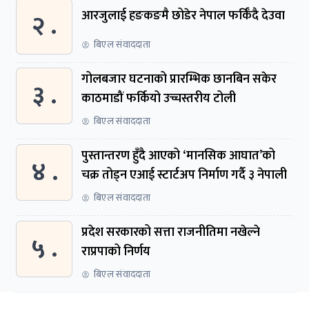
२ .
आरजुलाई हङकङमै छोडेर नेपाल फर्किँदै देउवा
बिएल संवाददाता
गोलबजार घटनाको प्रारम्भिक छानबिन सकेर
३ .
काठमाडौं फर्कियो उच्चस्तरीय टोली
बिएल संवाददाता
पुस्तान्तरण हुँदै आएको ‘मानसिक आघात’को
४ .
चक्र तोड्न एआई स्टार्टअप निर्माण गर्दै ३ नेपाली
बिएल संवाददाता
प्रदेश सरकारको सत्ता राजनीतिमा नखेल्ने
५ .
राप्रपाको निर्णय
बिएल संवाददाता