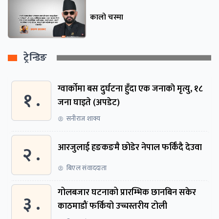
कालो चस्मा
ट्रेन्डिङ
ग्वार्काेमा बस दुर्घटना हुँदा एक जनाकाे मृत्यु, १८
१ .
जना घाइते (अपडेट)
सनीराज शाक्य
२ .
आरजुलाई हङकङमै छोडेर नेपाल फर्किँदै देउवा
बिएल संवाददाता
गोलबजार घटनाको प्रारम्भिक छानबिन सकेर
३ .
काठमाडौं फर्कियो उच्चस्तरीय टोली