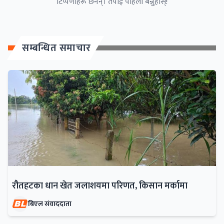
टिप्पणीहरू छैनन्। तपाईं पहिलो बन्नुहोस्!
सम्बन्धित समाचार
रौतहटका धान खेत जलाशयमा परिणत, किसान मर्कामा
बिएल संवाददाता