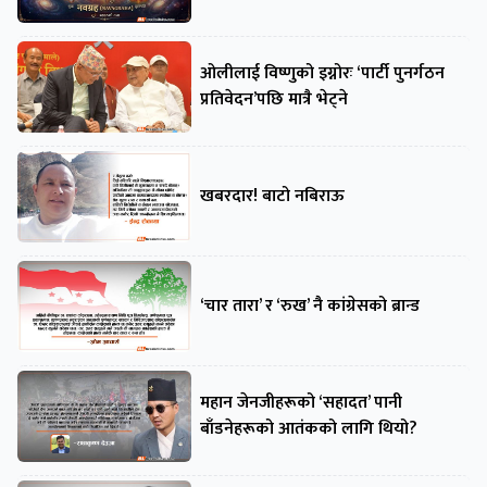
ओलीलाई विष्णुको इग्नोरः ‘पार्टी पुनर्गठन
प्रतिवेदन’पछि मात्रै भेट्ने
खबरदार! बाटो नबिराऊ
‘चार तारा’ र ‘रुख’ नै कांग्रेसको ब्रान्ड
महान जेनजीहरूको ‘सहादत’ पानी
बाँडनेहरूको आतंकको लागि थियो?