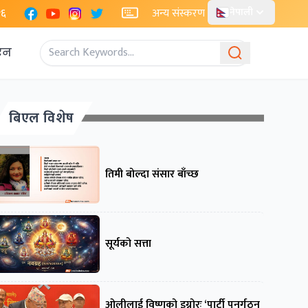
Facebook
YouTube
Instagram
X
२६
अन्य संस्करण
नेपाली
एन
बिएल विशेष
तिमी बोल्दा संसार बाँच्छ
सूर्यको सत्ता
ओलीलाई विष्णुको इग्नोरः ‘पार्टी पुनर्गठन