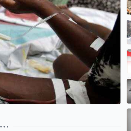
• • •