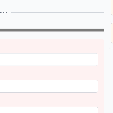
• • •