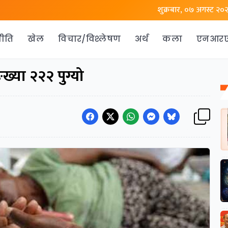
शुक्रबार, ०७ अगस्ट २०
ीति
खेल
विचार/विश्लेषण
अर्थ
कला
एनआर
्ख्या २२२ पुग्यो