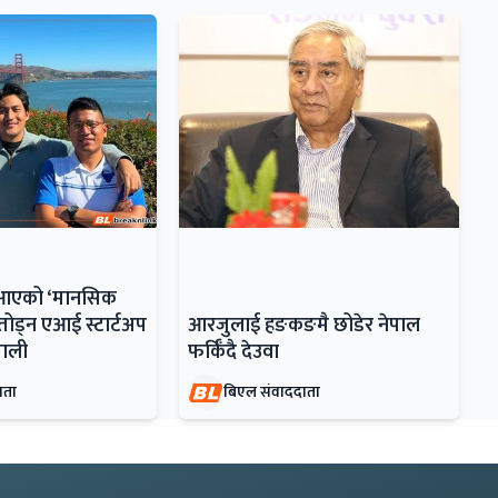
ँदै आएको ‘मानसिक
ोड्न एआई स्टार्टअप
आरजुलाई हङकङमै छोडेर नेपाल
ेपाली
फर्किँदै देउवा
ाता
बिएल संवाददाता