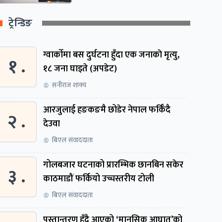
ट्रेन्डिङ
ग्वार्काेमा बस दुर्घटना हुँदा एक जनाकाे मृत्यु,
१ .
१८ जना घाइते (अपडेट)
सनीराज शाक्य
आरजुलाई हङकङमै छोडेर नेपाल फर्किँदै
२ .
देउवा
बिएल संवाददाता
गोलबजार घटनाको प्रारम्भिक छानबिन सकेर
३ .
काठमाडौं फर्कियो उच्चस्तरीय टोली
बिएल संवाददाता
पुस्तान्तरण हुँदै आएको ‘मानसिक आघात’को