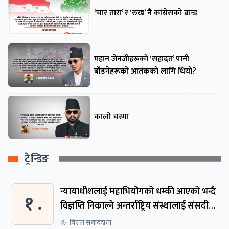
‘चार तारा’ र ‘रुख’ नै कांग्रेसको ब्रान्ड
महान जेनजीहरूको ‘सहादत’ पानी
बाँडनेहरूको आतंकको लागि थियो?
कालो चस्मा
ट्रेन्डिङ
न्यायाधीशलाई महाभियोगको धम्की आएको भन्दै
१ .
विज्ञप्ति निकाल्ने अन्तर्राष्ट्रिय संस्थालाई संसदीय
समितिमा बोलाइयो
बिएल संवाददाता