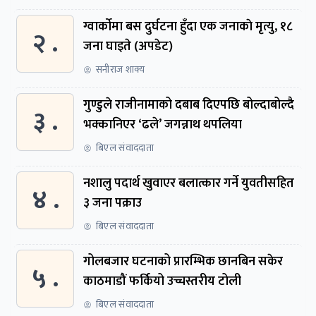
ग्वार्काेमा बस दुर्घटना हुँदा एक जनाकाे मृत्यु, १८
२ .
जना घाइते (अपडेट)
सनीराज शाक्य
गुण्डुले राजीनामाको दबाब दिएपछि बोल्दाबोल्दै
३ .
भक्कानिएर ‘ढले’ जगन्नाथ थपलिया
बिएल संवाददाता
नशालु पदार्थ खुवाएर बलात्कार गर्ने युवतीसहित
४ .
३ जना पक्राउ
बिएल संवाददाता
गोलबजार घटनाको प्रारम्भिक छानबिन सकेर
५ .
काठमाडौं फर्कियो उच्चस्तरीय टोली
बिएल संवाददाता