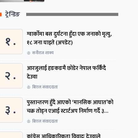
ट्रेन्डिङ
ग्वार्काेमा बस दुर्घटना हुँदा एक जनाकाे मृत्यु,
१ .
१८ जना घाइते (अपडेट)
सनीराज शाक्य
आरजुलाई हङकङमै छोडेर नेपाल फर्किँदै
२ .
देउवा
बिएल संवाददाता
पुस्तान्तरण हुँदै आएको ‘मानसिक आघात’को
३ .
चक्र तोड्न एआई स्टार्टअप निर्माण गर्दै ३
नेपाली
बिएल संवाददाता
कांग्रेस आधिकारिकता विवादः देउवाले