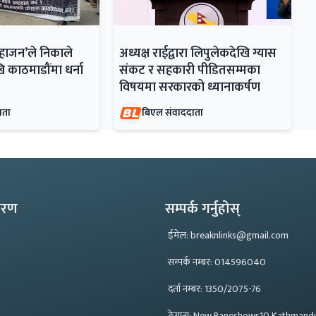
महाजन’ले निकाले
अध्यक्ष राईद्वारा लिपुलेकदेखि ग्यास
ि काठमाडौंमा धर्ना
संकट र सहकारी पीडितसम्मका
विषयमा सरकारको ध्यानाकर्षण
ाता
बिएल संवाददाता
्करण
सम्पर्क गर्नुहोस्
ईमेल: breaknlinks@gmail.com
सम्पर्क नम्बर: 014596040
दर्ता नम्बर: 1350/2075-76
ठेगाना: New Baneshowr,10 Kathmand