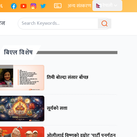
Facebook
YouTube
Instagram
X
२६
अन्य संस्करण
नेपाली
एन
बिएल विशेष
तिमी बोल्दा संसार बाँच्छ
सूर्यको सत्ता
ओलीलाई विष्णुको इग्नोरः ‘पार्टी पुनर्गठन