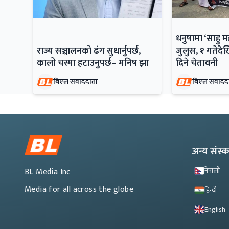
धनुषामा ‘साहु 
राज्य सञ्चालनको ढंग सुधार्नुपर्छ,
जुलुस, १ गतेदेख
कालो चस्मा हटाउनुपर्छ– मनिष झा
दिने चेतावनी
बिएल संवाददाता
बिएल संवादद
अन्य संस
नेपाली
BL Media Inc
Media for all across the globe
हिन्दी
English