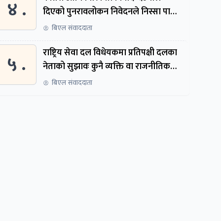
४ .
दिएको पुनरावलोकन निवेदनले निस्सा पायो,
फेरि सुरुदेखि सुनुवाइ हुने
बिएल संवाददाता
राष्ट्रिय सेवा दल विधेयकमा प्रतिपक्षी दलका
५ .
नेताको सुझावः कुनै व्यक्ति वा राजनीतिक
नेतृत्वबाट निर्देशित हुने संस्था नबनोस्
बिएल संवाददाता