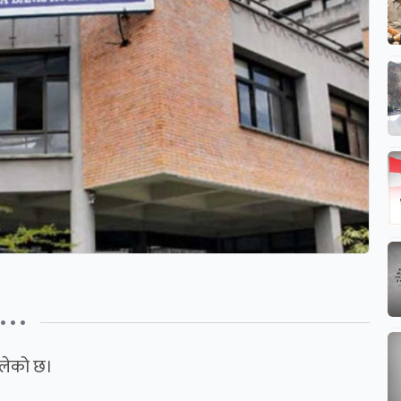
• • •
ालेको छ।