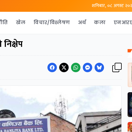
शनिबार, ०८ अगस्ट २०
ीति
खेल
विचार/विश्लेषण
अर्थ
कला
एनआर
 निक्षेप