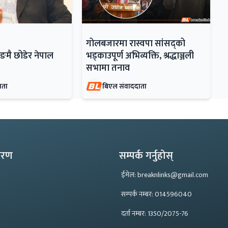
गोलबजारमा रास्वपा सांसद्को
मै छोडेर नेपाल
भड्काउपूर्ण अभिव्यक्ति, श्रद्धाञ्जली
सभामा तनाव
ाता
बिएल संवाददाता
्करण
सम्पर्क गर्नुहोस्
ईमेल: breaknlinks@gmail.com
सम्पर्क नम्बर: 014596040
दर्ता नम्बर: 1350/2075-76