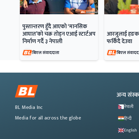
पुस्तान्तरण हुँदै आएको ‘मानसिक
आघात’को चक्र तोड्न एआई स्टार्टअप
आरजुलाई हङकङ
निर्माण गर्दै ३ नेपाली
फर्किँदै देउवा
बिएल संवाददाता
बिएल संवादद
अन्य संस
नेपाली
BL Media Inc
Media for all across the globe
हिन्दी
English