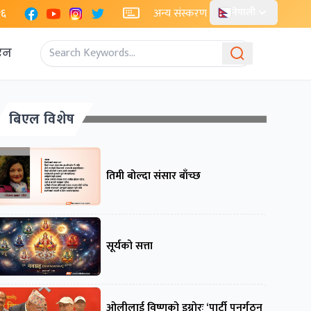
Facebook
YouTube
Instagram
X
२६
अन्य संस्करण
नेपाली
एन
बिएल विशेष
तिमी बोल्दा संसार बाँच्छ
सूर्यको सत्ता
ओलीलाई विष्णुको इग्नोरः ‘पार्टी पुनर्गठन