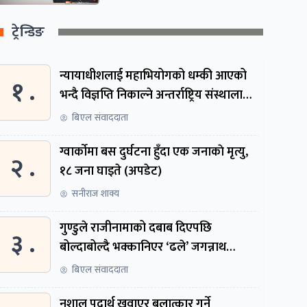
ट्रेन्डिङ
न्यायाधीशलाई महाभियोगको धम्की आएको
१ .
भन्दै विज्ञप्ति निकाल्ने अन्तर्राष्ट्रिय संस्थालाई
संसदीय समितिमा बोलाइयो
बिएल संवाददाता
ग्वार्काेमा बस दुर्घटना हुँदा एक जनाकाे मृत्यु,
२ .
१८ जना घाइते (अपडेट)
सनीराज शाक्य
गुण्डुले राजीनामाको दबाब दिएपछि
३ .
बोल्दाबोल्दै भक्कानिएर ‘ढले’ जगन्नाथ
थपलिया
बिएल संवाददाता
नशालु पदार्थ खुवाएर बलात्कार गर्ने