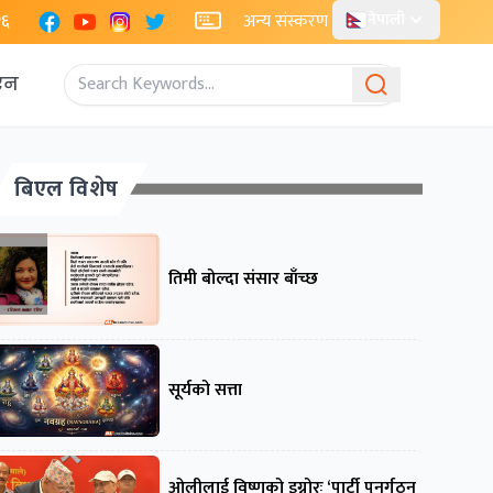
Facebook
YouTube
Instagram
X
२६
अन्य संस्करण
नेपाली
एन
बिएल विशेष
तिमी बोल्दा संसार बाँच्छ
सूर्यको सत्ता
ओलीलाई विष्णुको इग्नोरः ‘पार्टी पुनर्गठन