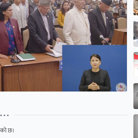
• • •
एको छ।