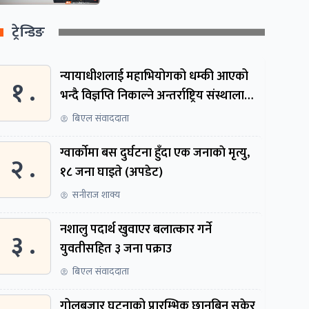
ट्रेन्डिङ
न्यायाधीशलाई महाभियोगको धम्की आएको
१ .
भन्दै विज्ञप्ति निकाल्ने अन्तर्राष्ट्रिय संस्थालाई
संसदीय समितिमा बोलाइयो
बिएल संवाददाता
ग्वार्काेमा बस दुर्घटना हुँदा एक जनाकाे मृत्यु,
२ .
१८ जना घाइते (अपडेट)
सनीराज शाक्य
नशालु पदार्थ खुवाएर बलात्कार गर्ने
३ .
युवतीसहित ३ जना पक्राउ
बिएल संवाददाता
गोलबजार घटनाको प्रारम्भिक छानबिन सकेर