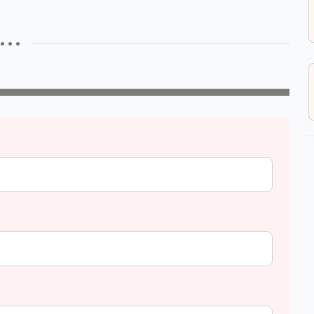
• • •