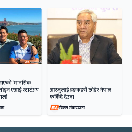
ँदै आएको ‘मानसिक
ोड्न एआई स्टार्टअप
आरजुलाई हङकङमै छोडेर नेपाल
ेपाली
फर्किँदै देउवा
ाता
बिएल संवाददाता