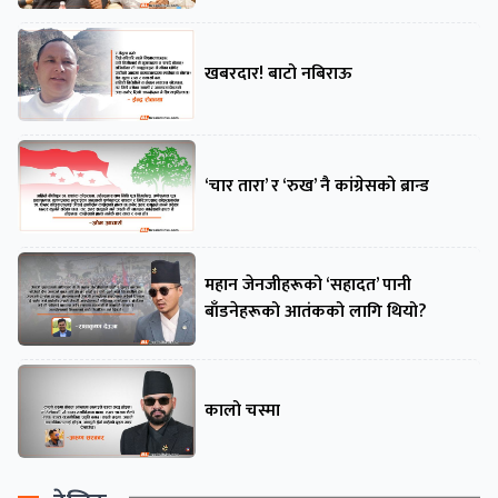
खबरदार! बाटो नबिराऊ
‘चार तारा’ र ‘रुख’ नै कांग्रेसको ब्रान्ड
महान जेनजीहरूको ‘सहादत’ पानी
बाँडनेहरूको आतंकको लागि थियो?
कालो चस्मा