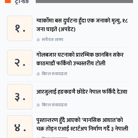
ट्रेन्डिङ
ग्वार्काेमा बस दुर्घटना हुँदा एक जनाकाे मृत्यु, १८
१ .
जना घाइते (अपडेट)
सनीराज शाक्य
गोलबजार घटनाको प्रारम्भिक छानबिन सकेर
२ .
काठमाडौं फर्कियो उच्चस्तरीय टोली
बिएल संवाददाता
३ .
आरजुलाई हङकङमै छोडेर नेपाल फर्किँदै देउवा
बिएल संवाददाता
पुस्तान्तरण हुँदै आएको ‘मानसिक आघात’को
४ .
चक्र तोड्न एआई स्टार्टअप निर्माण गर्दै ३ नेपाली