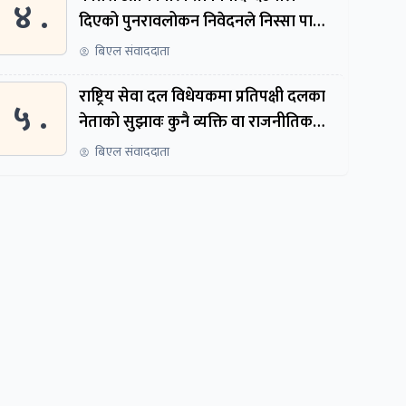
४ .
दिएको पुनरावलोकन निवेदनले निस्सा पायो,
फेरि सुरुदेखि सुनुवाइ हुने
बिएल संवाददाता
राष्ट्रिय सेवा दल विधेयकमा प्रतिपक्षी दलका
५ .
नेताको सुझावः कुनै व्यक्ति वा राजनीतिक
नेतृत्वबाट निर्देशित हुने संस्था नबनोस्
बिएल संवाददाता