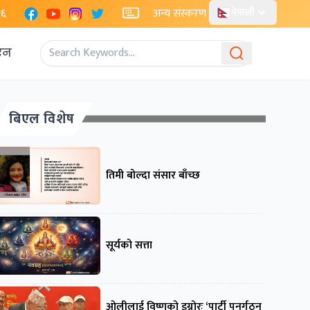
Facebook
YouTube
Instagram
X
२६
अन्य संस्करण
नेपाली
एन
बिएल विशेष
तिमी बोल्दा संसार बाँच्छ
सूर्यको सत्ता
ओलीलाई विष्णुको इग्नोरः ‘पार्टी पुनर्गठन