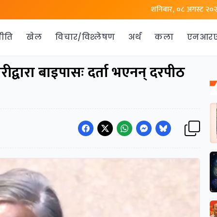
शनिबार, ०८ अगस्ट २०
ीति
खेल
विचार/विश्लेषण
अर्थ
कला
एनआर
ीद्वारा बाइपासः दर्ता भएनन् दरपीठ