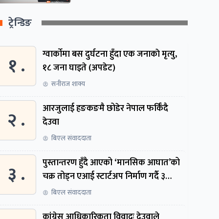
ट्रेन्डिङ
ग्वार्काेमा बस दुर्घटना हुँदा एक जनाकाे मृत्यु,
१ .
१८ जना घाइते (अपडेट)
सनीराज शाक्य
आरजुलाई हङकङमै छोडेर नेपाल फर्किँदै
२ .
देउवा
बिएल संवाददाता
पुस्तान्तरण हुँदै आएको ‘मानसिक आघात’को
३ .
चक्र तोड्न एआई स्टार्टअप निर्माण गर्दै ३
नेपाली
बिएल संवाददाता
कांग्रेस आधिकारिकता विवादः देउवाले