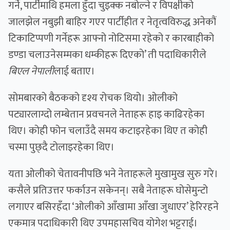
गर्ने, पार्टीमाथि हमला हुँदा चुइक्क नबोल्ने र विपक्षीको
जालझेल नबुझी बाहिर गएर पार्टीहीत र नेतृत्वविरुद्ध अनेकौं
टिकाटिप्पणी गर्नेहरू आफ्नो नोटिसमा रहेको र कारबाहीको
डण्डा चलाउनेसम्मका धम्कीहरू दिएकाे’ ती पदाधिकारीले
बिएल नेपाली
लाई बताए।
सोमबारको बैठकको दृश्य रोचक थियो। ओलीको
पट्यारलाग्दो लम्बेतान प्रवचनले नेताहरू हाइ काढिरहेका
थिए। कोही फोन चलाउँदै समय कटाइरहेका थिए त कोही
चस्मा पुछ्दै टोलाइरहेका थिए।
यता ओलीको चेतावनीपछि भने नेताहरूले मुखामुख सुरु गरे।
कसैले प्रतिउत्तर फर्काउन सकेनन्। सबै नेताहरू घोसेमुन्टो
लगाएर बसिरहँदा ‘ओलीको आँखामा आँखा जुधाएर’ हेरिरहने
एकमात्र पदाधिकारी थिए उपमहासचिव योगेश भट्टराई।