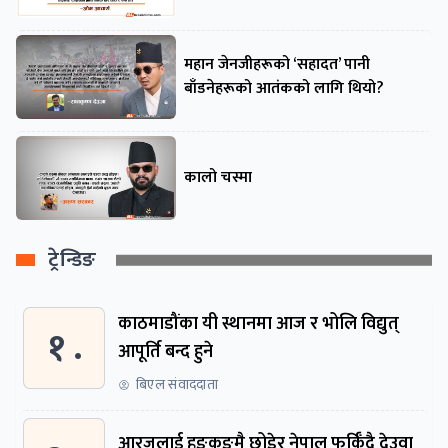
महान जेनजीहरूको ‘सहादत’ पानी
बाँडनेहरूको आतंकको लागि थियो?
कालो चस्मा
ट्रेन्डिङ
काठमाडौंका यी स्थानमा आज र भोलि विद्युत्
१ .
आपूर्ति बन्द हुने
बिएल संवाददाता
आरजुलाई हङकङमै छोडेर नेपाल फर्किँदै देउवा