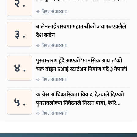
२ .
बिएल संवाददाता
बालेनलाई रास्वपा महामन्त्रीको जवाफः एक्लैले
३ .
देश बन्दैन
बिएल संवाददाता
पुस्तान्तरण हुँदै आएको ‘मानसिक आघात’को
४ .
चक्र तोड्न एआई स्टार्टअप निर्माण गर्दै ३ नेपाली
बिएल संवाददाता
कांग्रेस आधिकारिकता विवादः देउवाले दिएको
५ .
पुनरावलोकन निवेदनले निस्सा पायो, फेरि
सुरुदेखि सुनुवाइ हुने
बिएल संवाददाता