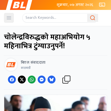
शुक्रबार, ०७ अगस्ट २०२६
Open menu
चोलेन्द्रविरुद्धको महाअभियोग ५
महिनाभित्र टुंग्याउनुपर्ने!
बिएल संवाददाता
काठमाडौं