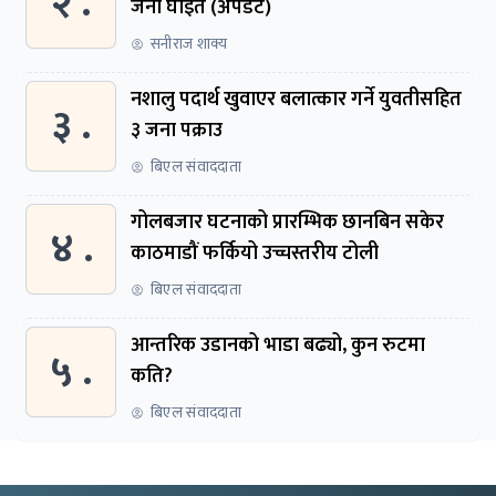
२ .
जना घाइते (अपडेट)
सनीराज शाक्य
नशालु पदार्थ खुवाएर बलात्कार गर्ने युवतीसहित
३ .
३ जना पक्राउ
बिएल संवाददाता
गोलबजार घटनाको प्रारम्भिक छानबिन सकेर
४ .
काठमाडौं फर्कियो उच्चस्तरीय टोली
बिएल संवाददाता
आन्तरिक उडानको भाडा बढ्यो, कुन रुटमा
५ .
कति?
बिएल संवाददाता