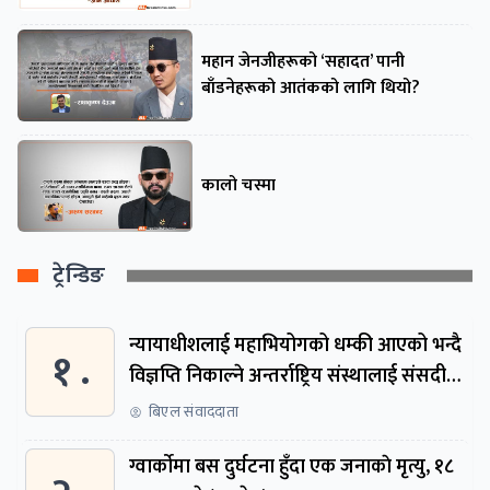
महान जेनजीहरूको ‘सहादत’ पानी
बाँडनेहरूको आतंकको लागि थियो?
कालो चस्मा
ट्रेन्डिङ
न्यायाधीशलाई महाभियोगको धम्की आएको भन्दै
१ .
विज्ञप्ति निकाल्ने अन्तर्राष्ट्रिय संस्थालाई संसदीय
समितिमा बोलाइयो
बिएल संवाददाता
ग्वार्काेमा बस दुर्घटना हुँदा एक जनाकाे मृत्यु, १८