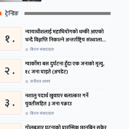
ट्रेन्डिङ
न्यायाधीशलाई महाभियोगको धम्की आएको
१ .
भन्दै विज्ञप्ति निकाल्ने अन्तर्राष्ट्रिय संस्थालाई
संसदीय समितिमा बोलाइयो
बिएल संवाददाता
ग्वार्काेमा बस दुर्घटना हुँदा एक जनाकाे मृत्यु,
२ .
१८ जना घाइते (अपडेट)
सनीराज शाक्य
नशालु पदार्थ खुवाएर बलात्कार गर्ने
३ .
युवतीसहित ३ जना पक्राउ
बिएल संवाददाता
गोलबजार घटनाको प्रारम्भिक छानबिन सकेर