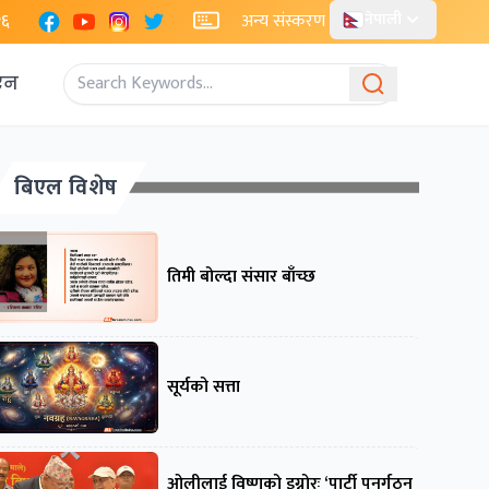
Facebook
YouTube
Instagram
X
२६
अन्य संस्करण
नेपाली
एन
बिएल विशेष
तिमी बोल्दा संसार बाँच्छ
सूर्यको सत्ता
ओलीलाई विष्णुको इग्नोरः ‘पार्टी पुनर्गठन