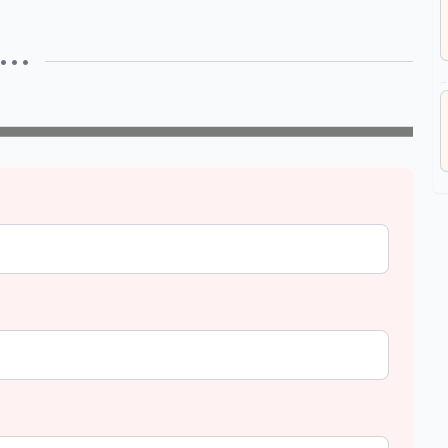
• • •