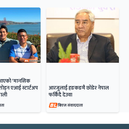
ँदै आएको ‘मानसिक
ोड्न एआई स्टार्टअप
आरजुलाई हङकङमै छोडेर नेपाल
ेपाली
फर्किँदै देउवा
ाता
बिएल संवाददाता