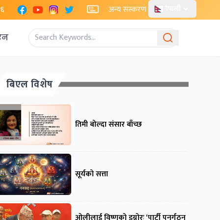
Facebook
YouTube
Instagram
X
२६
अन्य संस्करण
नेपाली
एन
बिएल विशेष
तिमी बोल्दा संसार बाँच्छ
सूर्यको सत्ता
ओलीलाई विष्णुको इग्नोरः ‘पार्टी पुनर्गठन