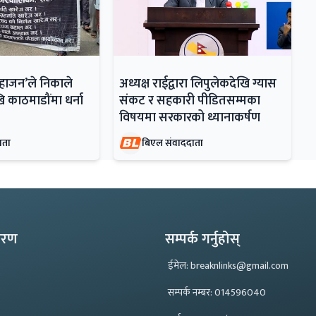
महाजन’ले निकाले
अध्यक्ष राईद्वारा लिपुलेकदेखि ग्यास
ि काठमाडौंमा धर्ना
संकट र सहकारी पीडितसम्मका
विषयमा सरकारको ध्यानाकर्षण
ाता
बिएल संवाददाता
्करण
सम्पर्क गर्नुहोस्
ईमेल: breaknlinks@gmail.com
सम्पर्क नम्बर: 014596040