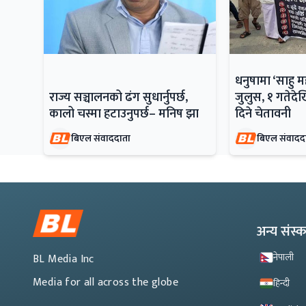
धनुषामा ‘साहु 
राज्य सञ्चालनको ढंग सुधार्नुपर्छ,
जुलुस, १ गतेदेख
कालो चस्मा हटाउनुपर्छ– मनिष झा
दिने चेतावनी
बिएल संवाददाता
बिएल संवादद
अन्य संस
नेपाली
BL Media Inc
Media for all across the globe
हिन्दी