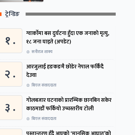
ट्रेन्डिङ
ग्वार्काेमा बस दुर्घटना हुँदा एक जनाकाे मृत्यु,
१ .
१८ जना घाइते (अपडेट)
सनीराज शाक्य
आरजुलाई हङकङमै छोडेर नेपाल फर्किँदै
२ .
देउवा
बिएल संवाददाता
गोलबजार घटनाको प्रारम्भिक छानबिन सकेर
३ .
काठमाडौं फर्कियो उच्चस्तरीय टोली
बिएल संवाददाता
पुस्तान्तरण हुँदै आएको ‘मानसिक आघात’को