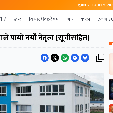
शुक्रबार, ०७ अगस्ट २०
ीति
खेल
विचार/विश्लेषण
अर्थ
कला
एनआर
े पायाे नयाँ नेतृत्व (सूचीसहित)