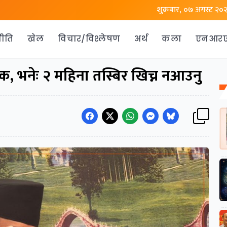
शुक्रबार, ०७ अगस्ट २०
ीति
खेल
विचार/विश्लेषण
अर्थ
कला
एनआर
ढुक्क, भनेः २ महिना तस्बिर खिच्न नआउनु