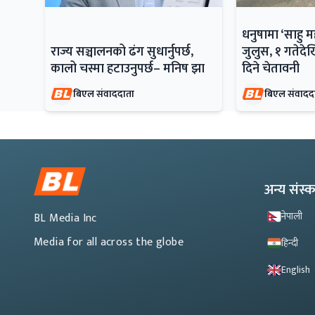
धनुषामा ‘साहु 
राज्य सञ्चालनको ढंग सुधार्नुपर्छ,
जुलुस, १ गतेदेख
कालो चस्मा हटाउनुपर्छ– मनिष झा
दिने चेतावनी
बिएल संवाददाता
बिएल संवादद
अन्य संस
नेपाली
BL Media Inc
Media for all across the globe
हिन्दी
English