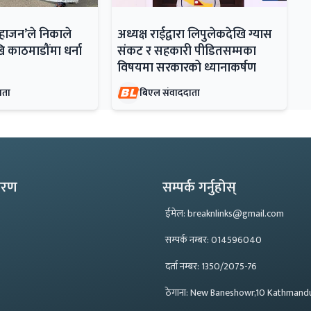
महाजन’ले निकाले
अध्यक्ष राईद्वारा लिपुलेकदेखि ग्यास
ि काठमाडौंमा धर्ना
संकट र सहकारी पीडितसम्मका
विषयमा सरकारको ध्यानाकर्षण
ाता
बिएल संवाददाता
्करण
सम्पर्क गर्नुहोस्
ईमेल: breaknlinks@gmail.com
सम्पर्क नम्बर: 014596040
दर्ता नम्बर: 1350/2075-76
ठेगाना: New Baneshowr,10 Kathmand