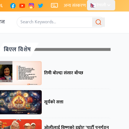
Facebook
YouTube
Instagram
X
२६
अन्य संस्करण
नेपाली
एन
बिएल विशेष
तिमी बोल्दा संसार बाँच्छ
सूर्यको सत्ता
ओलीलाई विष्णुको इग्नोरः ‘पार्टी पुनर्गठन