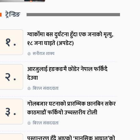
ट्रेन्डिङ
ग्वार्काेमा बस दुर्घटना हुँदा एक जनाकाे मृत्यु,
१ .
१८ जना घाइते (अपडेट)
सनीराज शाक्य
आरजुलाई हङकङमै छोडेर नेपाल फर्किँदै
२ .
देउवा
बिएल संवाददाता
गोलबजार घटनाको प्रारम्भिक छानबिन सकेर
३ .
काठमाडौं फर्कियो उच्चस्तरीय टोली
बिएल संवाददाता
पुस्तान्तरण हुँदै आएको ‘मानसिक आघात’को