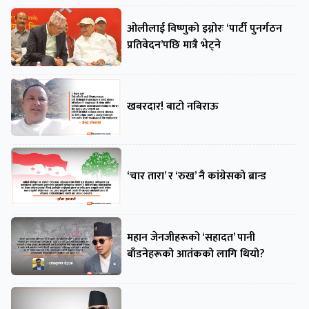
ओलीलाई विष्णुको इग्नोरः ‘पार्टी पुनर्गठन
प्रतिवेदन’पछि मात्रै भेट्ने
खबरदार! बाटो नबिराऊ
‘चार तारा’ र ‘रुख’ नै कांग्रेसको ब्रान्ड
महान जेनजीहरूको ‘सहादत’ पानी
बाँडनेहरूको आतंकको लागि थियो?