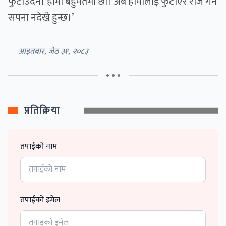
फुटाउँदैन। हामी बहुमतमा छौं। अब हामीलाई फुटाएर राज गर्ने
सपना नदेखे हुन्छ।’
आइतबार, जेठ ३१, २०८३
• • •
प्रतिक्रिया
तपाईको नाम
तपाईको इमेल