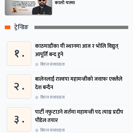
कालो चस्मा
ट्रेन्डिङ
काठमाडौंका यी स्थानमा आज र भोलि विद्युत्
१ .
आपूर्ति बन्द हुने
बिएल संवाददाता
बालेनलाई रास्वपा महामन्त्रीको जवाफः एक्लैले
२ .
देश बन्दैन
बिएल संवाददाता
पार्टी नफुटाउने सर्तमा महामन्त्री पद त्याग्न प्रदीप
३ .
पौडेल तयार
बिएल संवाददाता