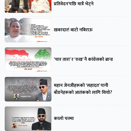
प्रतिवेदन’पछि मात्रै भेट्ने
खबरदार! बाटो नबिराऊ
‘चार तारा’ र ‘रुख’ नै कांग्रेसको ब्रान्ड
महान जेनजीहरूको ‘सहादत’ पानी
बाँडनेहरूको आतंकको लागि थियो?
कालो चस्मा