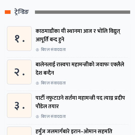
ट्रेन्डिङ
काठमाडौंका यी स्थानमा आज र भोलि विद्युत्
१ .
आपूर्ति बन्द हुने
बिएल संवाददाता
बालेनलाई रास्वपा महामन्त्रीको जवाफः एक्लैले
२ .
देश बन्दैन
बिएल संवाददाता
पार्टी नफुटाउने सर्तमा महामन्त्री पद त्याग्न प्रदीप
३ .
पौडेल तयार
बिएल संवाददाता
हर्मुज जलमार्गबारे इरान–ओमान सहमति