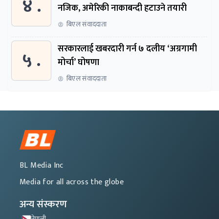
४ .
नजिक, अमेरिकी नाकाबन्दी हटाउने तयारी
बिएल संवाददाता
सरकारलाई खबरदारी गर्न ७ दलीय ‘अग्रगामी
५ .
मोर्चा’ घोषणा
बिएल संवाददाता
BL Media Inc
Media for all across the globe
अन्य संस्करण
नेपाली