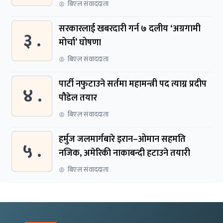
बिएल संवाददाता
सरकारलाई खबरदारी गर्न ७ दलीय ‘अग्रगामी
३ .
मोर्चा’ घोषणा
बिएल संवाददाता
पार्टी नफुटाउने सर्तमा महामन्त्री पद त्याग्न प्रदीप
४ .
पौडेल तयार
बिएल संवाददाता
हर्मुज जलमार्गबारे इरान–ओमान सहमति
५ .
नजिक, अमेरिकी नाकाबन्दी हटाउने तयारी
बिएल संवाददाता