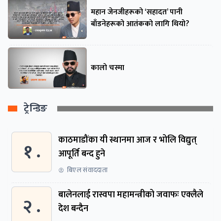
महान जेनजीहरूको ‘सहादत’ पानी
बाँडनेहरूको आतंकको लागि थियो?
कालो चस्मा
ट्रेन्डिङ
काठमाडौंका यी स्थानमा आज र भोलि विद्युत्
१ .
आपूर्ति बन्द हुने
बिएल संवाददाता
बालेनलाई रास्वपा महामन्त्रीको जवाफः एक्लैले
२ .
देश बन्दैन