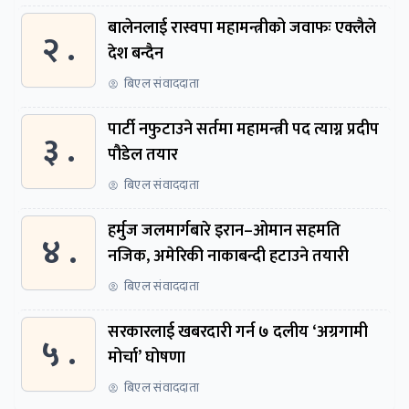
बालेनलाई रास्वपा महामन्त्रीको जवाफः एक्लैले
२ .
देश बन्दैन
बिएल संवाददाता
पार्टी नफुटाउने सर्तमा महामन्त्री पद त्याग्न प्रदीप
३ .
पौडेल तयार
बिएल संवाददाता
हर्मुज जलमार्गबारे इरान–ओमान सहमति
४ .
नजिक, अमेरिकी नाकाबन्दी हटाउने तयारी
बिएल संवाददाता
सरकारलाई खबरदारी गर्न ७ दलीय ‘अग्रगामी
५ .
मोर्चा’ घोषणा
बिएल संवाददाता