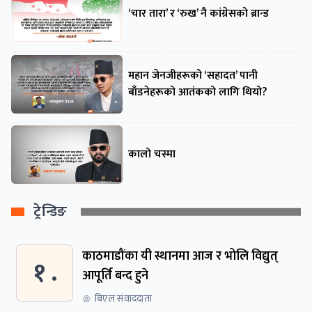
‘चार तारा’ र ‘रुख’ नै कांग्रेसको ब्रान्ड
महान जेनजीहरूको ‘सहादत’ पानी
बाँडनेहरूको आतंकको लागि थियो?
कालो चस्मा
ट्रेन्डिङ
काठमाडौंका यी स्थानमा आज र भोलि विद्युत्
१ .
आपूर्ति बन्द हुने
बिएल संवाददाता