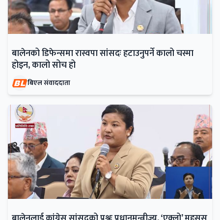
बालेनको डिफेन्समा रास्वपा सांसदः हटाउनुपर्ने कालो चस्मा
होइन, कालो सोच हो
बिएल संवाददाता
बालेनलाई कांग्रेस सांसदको प्रश्नः प्रधानमन्त्रीज्यू, ‘एक्लो’ महसुस