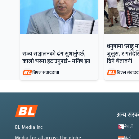
धनुषामा ‘साहु 
राज्य सञ्चालनको ढंग सुधार्नुपर्छ,
जुलुस, १ गतेदेख
कालो चस्मा हटाउनुपर्छ– मनिष झा
दिने चेतावनी
बिएल संवाददाता
बिएल संवादद
अन्य संस
नेपाली
BL Media Inc
Media for all across the globe
हिन्दी