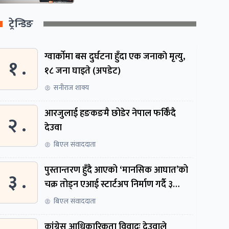
ट्रेन्डिङ
ग्वार्काेमा बस दुर्घटना हुँदा एक जनाकाे मृत्यु,
१ .
१८ जना घाइते (अपडेट)
सनीराज शाक्य
आरजुलाई हङकङमै छोडेर नेपाल फर्किँदै
२ .
देउवा
बिएल संवाददाता
पुस्तान्तरण हुँदै आएको ‘मानसिक आघात’को
३ .
चक्र तोड्न एआई स्टार्टअप निर्माण गर्दै ३
नेपाली
बिएल संवाददाता
कांग्रेस आधिकारिकता विवादः देउवाले