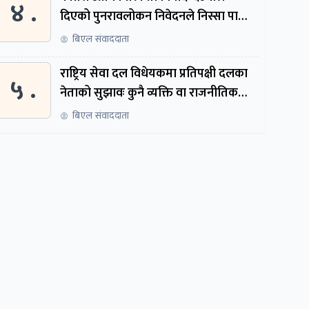
४ .
दिएको पुनरावलोकन निवेदनले निस्सा पायो,
फेरि सुरुदेखि सुनुवाइ हुने
बिएल संवाददाता
राष्ट्रिय सेवा दल विधेयकमा प्रतिपक्षी दलका
५ .
नेताको सुझावः कुनै व्यक्ति वा राजनीतिक
नेतृत्वबाट निर्देशित हुने संस्था नबनोस्
बिएल संवाददाता