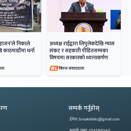
महाजन’ले निकाले
अध्यक्ष राईद्वारा लिपुलेकदेखि ग्यास
ि काठमाडौंमा धर्ना
संकट र सहकारी पीडितसम्मका
विषयमा सरकारको ध्यानाकर्षण
ाता
बिएल संवाददाता
्करण
सम्पर्क गर्नुहोस्
ईमेल: breaknlinks@gmail.com
सम्पर्क नम्बर: 014596040