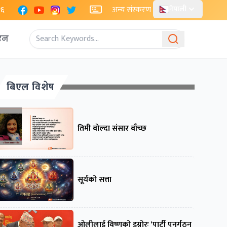
Facebook
YouTube
Instagram
X
२६
अन्य संस्करण
नेपाली
एन
बिएल विशेष
तिमी बोल्दा संसार बाँच्छ
सूर्यको सत्ता
ओलीलाई विष्णुको इग्नोरः ‘पार्टी पुनर्गठन