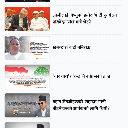
ओलीलाई विष्णुको इग्नोरः ‘पार्टी पुनर्गठन
प्रतिवेदन’पछि मात्रै भेट्ने
खबरदार! बाटो नबिराऊ
‘चार तारा’ र ‘रुख’ नै कांग्रेसको ब्रान्ड
महान जेनजीहरूको ‘सहादत’ पानी
बाँडनेहरूको आतंकको लागि थियो?