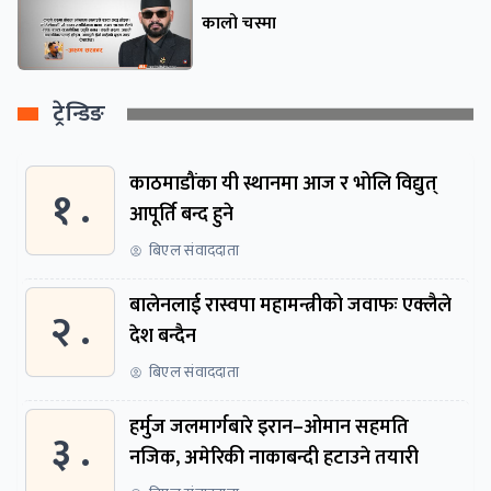
कालो चस्मा
ट्रेन्डिङ
काठमाडौंका यी स्थानमा आज र भोलि विद्युत्
१ .
आपूर्ति बन्द हुने
बिएल संवाददाता
बालेनलाई रास्वपा महामन्त्रीको जवाफः एक्लैले
२ .
देश बन्दैन
बिएल संवाददाता
हर्मुज जलमार्गबारे इरान–ओमान सहमति
३ .
नजिक, अमेरिकी नाकाबन्दी हटाउने तयारी