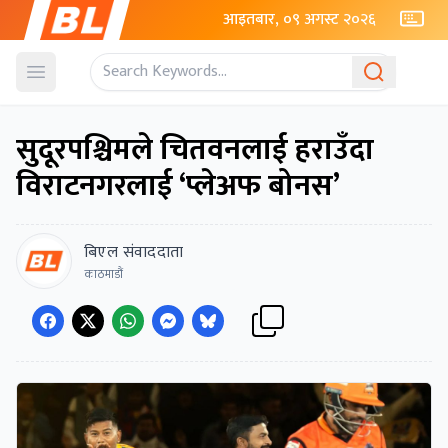
आइतबार, ०९ अगस्ट २०२६
Open menu
सुदूरपश्चिमले चितवनलाई हराउँदा
विराटनगरलाई ‘प्लेअफ बोनस’
बिएल संवाददाता
काठमाडौं