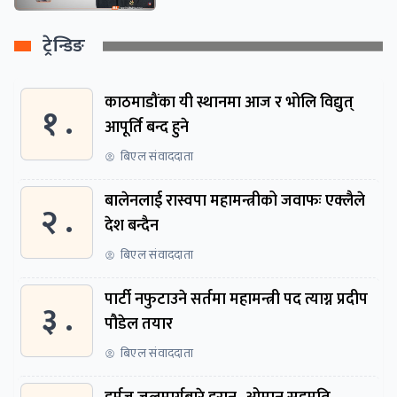
ट्रेन्डिङ
काठमाडौंका यी स्थानमा आज र भोलि विद्युत्
१ .
आपूर्ति बन्द हुने
बिएल संवाददाता
बालेनलाई रास्वपा महामन्त्रीको जवाफः एक्लैले
२ .
देश बन्दैन
बिएल संवाददाता
पार्टी नफुटाउने सर्तमा महामन्त्री पद त्याग्न प्रदीप
३ .
पौडेल तयार
बिएल संवाददाता