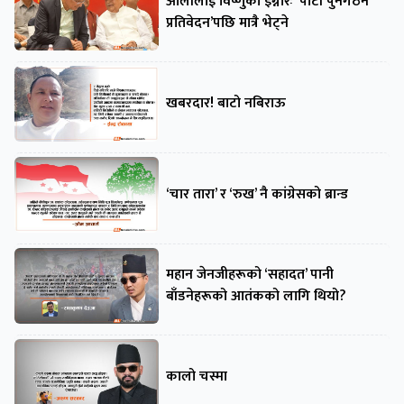
ओलीलाई विष्णुको इग्नोरः ‘पार्टी पुनर्गठन
प्रतिवेदन’पछि मात्रै भेट्ने
खबरदार! बाटो नबिराऊ
‘चार तारा’ र ‘रुख’ नै कांग्रेसको ब्रान्ड
महान जेनजीहरूको ‘सहादत’ पानी
बाँडनेहरूको आतंकको लागि थियो?
कालो चस्मा