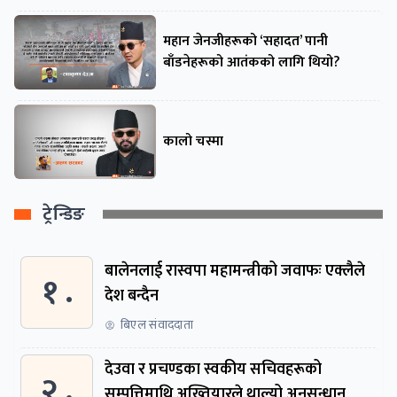
महान जेनजीहरूको ‘सहादत’ पानी
बाँडनेहरूको आतंकको लागि थियो?
कालो चस्मा
ट्रेन्डिङ
बालेनलाई रास्वपा महामन्त्रीको जवाफः एक्लैले
१ .
देश बन्दैन
बिएल संवाददाता
देउवा र प्रचण्डका स्वकीय सचिवहरूको
२ .
सम्पत्तिमाथि अख्तियारले थाल्यो अनुसन्धान