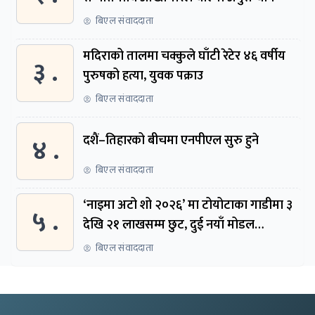
बिएल संवाददाता
मदिराको तालमा चक्कुले घाँटी रेटेर ४६ वर्षीय
३ .
पुरुषको हत्या, युवक पक्राउ
बिएल संवाददाता
४ .
दशैं–तिहारको बीचमा एनपीएल सुरु हुने
बिएल संवाददाता
‘नाइमा अटो शो २०२६’ मा टोयोटाका गाडीमा ३
५ .
देखि २१ लाखसम्म छुट, दुई नयाँ मोडल
सार्वजनिक हुने
बिएल संवाददाता