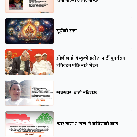
तिमी बोल्दा संसार बाँच्छ
सूर्यको सत्ता
ओलीलाई विष्णुको इग्नोरः ‘पार्टी पुनर्गठन
प्रतिवेदन’पछि मात्रै भेट्ने
खबरदार! बाटो नबिराऊ
‘चार तारा’ र ‘रुख’ नै कांग्रेसको ब्रान्ड