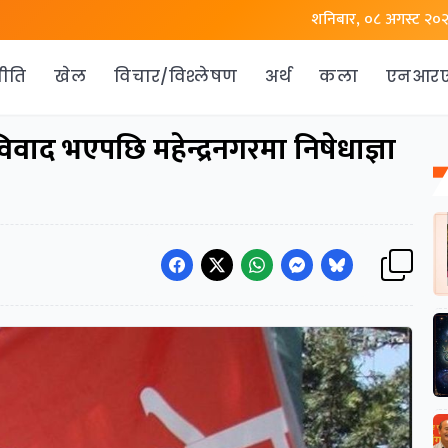
शनिबार, ०८ अगस्ट २०
ीति
खेल
विचार/विश्लेषण
अर्थ
कला
एनआर
िवाद भएपछि महेन्द्रनगरमा निषेधाज्ञा