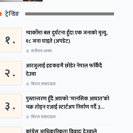
ट्रेन्डिङ
ग्वार्काेमा बस दुर्घटना हुँदा एक जनाकाे मृत्यु,
१ .
१८ जना घाइते (अपडेट)
सनीराज शाक्य
आरजुलाई हङकङमै छोडेर नेपाल फर्किँदै
२ .
देउवा
बिएल संवाददाता
पुस्तान्तरण हुँदै आएको ‘मानसिक आघात’को
३ .
चक्र तोड्न एआई स्टार्टअप निर्माण गर्दै ३
नेपाली
बिएल संवाददाता
कांग्रेस आधिकारिकता विवादः देउवाले