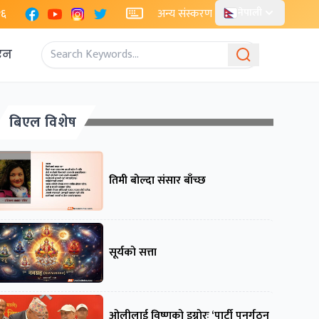
Facebook
YouTube
Instagram
X
२६
अन्य संस्करण
नेपाली
एन
बिएल विशेष
तिमी बोल्दा संसार बाँच्छ
सूर्यको सत्ता
ओलीलाई विष्णुको इग्नोरः ‘पार्टी पुनर्गठन