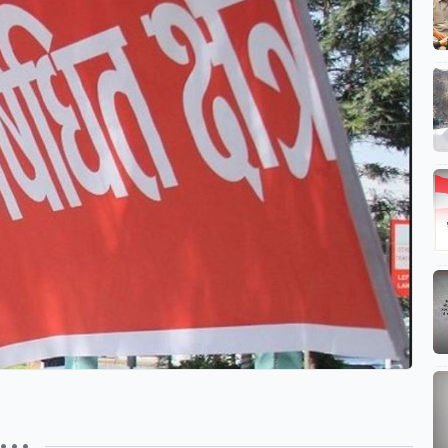
• • •