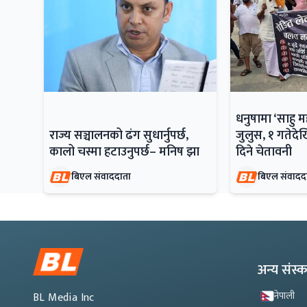
धनुषामा ‘साहु 
राज्य सञ्चालनको ढंग सुधार्नुपर्छ,
जुलुस, १ गतेदेख
कालो चस्मा हटाउनुपर्छ– मनिष झा
दिने चेतावनी
बिएल संवाददाता
बिएल संवादद
अन्य संस
नेपाली
BL Media Inc