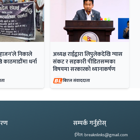
महाजन’ले निकाले
अध्यक्ष राईद्वारा लिपुलेकदेखि ग्यास
ि काठमाडौंमा धर्ना
संकट र सहकारी पीडितसम्मका
विषयमा सरकारको ध्यानाकर्षण
ाता
बिएल संवाददाता
्करण
सम्पर्क गर्नुहोस्
ईमेल: breaknlinks@gmail.com