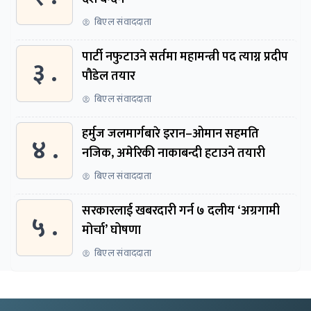
बिएल संवाददाता
पार्टी नफुटाउने सर्तमा महामन्त्री पद त्याग्न प्रदीप
३ .
पौडेल तयार
बिएल संवाददाता
हर्मुज जलमार्गबारे इरान–ओमान सहमति
४ .
नजिक, अमेरिकी नाकाबन्दी हटाउने तयारी
बिएल संवाददाता
सरकारलाई खबरदारी गर्न ७ दलीय ‘अग्रगामी
५ .
मोर्चा’ घोषणा
बिएल संवाददाता