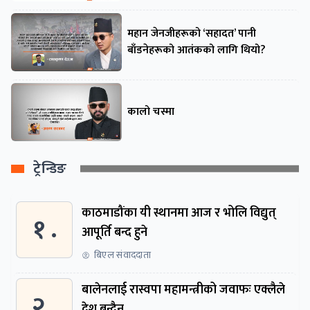
महान जेनजीहरूको ‘सहादत’ पानी
बाँडनेहरूको आतंकको लागि थियो?
कालो चस्मा
ट्रेन्डिङ
काठमाडौंका यी स्थानमा आज र भोलि विद्युत्
१ .
आपूर्ति बन्द हुने
बिएल संवाददाता
बालेनलाई रास्वपा महामन्त्रीको जवाफः एक्लैले
२ .
देश बन्दैन