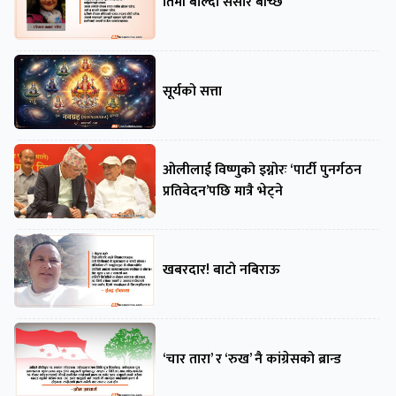
तिमी बोल्दा संसार बाँच्छ
सूर्यको सत्ता
ओलीलाई विष्णुको इग्नोरः ‘पार्टी पुनर्गठन
प्रतिवेदन’पछि मात्रै भेट्ने
खबरदार! बाटो नबिराऊ
‘चार तारा’ र ‘रुख’ नै कांग्रेसको ब्रान्ड