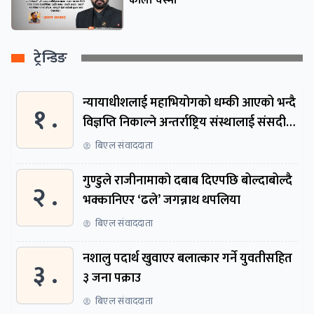
कालो चस्मा
ट्रेन्डिङ
न्यायाधीशलाई महाभियोगको धम्की आएको भन्दै
१ .
विज्ञप्ति निकाल्ने अन्तर्राष्ट्रिय संस्थालाई संसदीय
समितिमा बोलाइयो
बिएल संवाददाता
गुण्डुले राजीनामाको दबाब दिएपछि बोल्दाबोल्दै
२ .
भक्कानिएर ‘ढले’ जगन्नाथ थपलिया
बिएल संवाददाता
नशालु पदार्थ खुवाएर बलात्कार गर्ने युवतीसहित
३ .
३ जना पक्राउ
बिएल संवाददाता