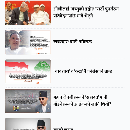
ओलीलाई विष्णुको इग्नोरः ‘पार्टी पुनर्गठन
प्रतिवेदन’पछि मात्रै भेट्ने
खबरदार! बाटो नबिराऊ
‘चार तारा’ र ‘रुख’ नै कांग्रेसको ब्रान्ड
महान जेनजीहरूको ‘सहादत’ पानी
बाँडनेहरूको आतंकको लागि थियो?