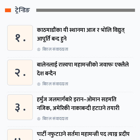
ट्रेन्डिङ
काठमाडौंका यी स्थानमा आज र भोलि विद्युत्
१ .
आपूर्ति बन्द हुने
बिएल संवाददाता
बालेनलाई रास्वपा महामन्त्रीको जवाफः एक्लैले
२ .
देश बन्दैन
बिएल संवाददाता
हर्मुज जलमार्गबारे इरान–ओमान सहमति
३ .
नजिक, अमेरिकी नाकाबन्दी हटाउने तयारी
बिएल संवाददाता
पार्टी नफुटाउने सर्तमा महामन्त्री पद त्याग्न प्रदीप