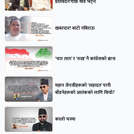
प्रतिवेदन’पछि मात्रै भेट्ने
खबरदार! बाटो नबिराऊ
‘चार तारा’ र ‘रुख’ नै कांग्रेसको ब्रान्ड
महान जेनजीहरूको ‘सहादत’ पानी
बाँडनेहरूको आतंकको लागि थियो?
कालो चस्मा