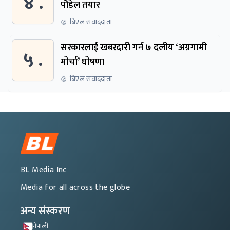
४ .
पौडेल तयार
बिएल संवाददाता
सरकारलाई खबरदारी गर्न ७ दलीय ‘अग्रगामी
५ .
मोर्चा’ घोषणा
बिएल संवाददाता
BL Media Inc
Media for all across the globe
अन्य संस्करण
नेपाली