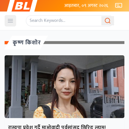
आइतबार, ०९ अगस्ट २०२६
Open menu
कृष्ण किशोर
रास्वपा प्रवेश गर्दै माओवादी पूर्वसांसद छिरिङ ल्हामु!