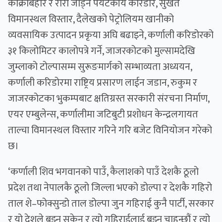
कार्क्रेबिहार र रारा जोड्ने पर्यटकीय करिडोर, सुर्खेत
विमानस्थल विस्तार, दैलेखको पेट्रोलियम खानीको
व्यवसायिक उत्पादन प्रकृया अघि बढाइने, कर्णाली करिडोरको
३१ किलोमिटर कालोपत्रे गर्ने, जाजरकोटको मुल्सामदेखि
जुम्लाको टोल्पासम्म सुरूङमार्गको सम्भाव्यता अध्ययन,
कर्णाली करिडोरमा राष्ट्रिय प्रसारण लाईन जडान, रुकुम र
जाजरकोटका भुकम्पबाट क्षतिग्रस्त सरकारी संरचना निर्माण,
एयर एम्बुलेन्स, कर्णालीमा जटिबुटी प्रशोधन केन्द्रलगायत
ताल्चा विमानस्थल विस्तार गरिने गरि बजेट विनियोजन गरेको
छ।
‘कर्णाली शिव भगवानको पाउँ, कैलाशको पाउँ देशकै ठूलो
प्रदेश तथा नेपालकै ठूलो जिल्ला भएको डोल्पा र देशकै गहिरो
ताल शे–फोक्सुन्डो ताल डोल्पा जुन गहिराई कुनै पार्टी, सरकार
र यो देशले बुझ्न सकेन र त्यो गहिराईलाई बुझ्न चाहन्छौं र त्यो