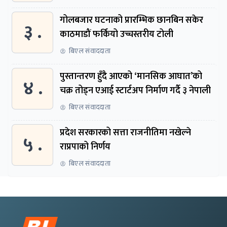
गोलबजार घटनाको प्रारम्भिक छानबिन सकेर
३ .
काठमाडौं फर्कियो उच्चस्तरीय टोली
बिएल संवाददाता
पुस्तान्तरण हुँदै आएको ‘मानसिक आघात’को
४ .
चक्र तोड्न एआई स्टार्टअप निर्माण गर्दै ३ नेपाली
बिएल संवाददाता
प्रदेश सरकारको सत्ता राजनीतिमा नखेल्ने
५ .
राप्रपाको निर्णय
बिएल संवाददाता