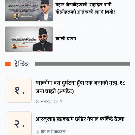
महान जेनजीहरूको ‘सहादत’ पानी
बाँडनेहरूको आतंकको लागि थियो?
कालो चस्मा
ट्रेन्डिङ
ग्वार्काेमा बस दुर्घटना हुँदा एक जनाकाे मृत्यु, १८
१ .
जना घाइते (अपडेट)
सनीराज शाक्य
२ .
आरजुलाई हङकङमै छोडेर नेपाल फर्किँदै देउवा
बिएल संवाददाता