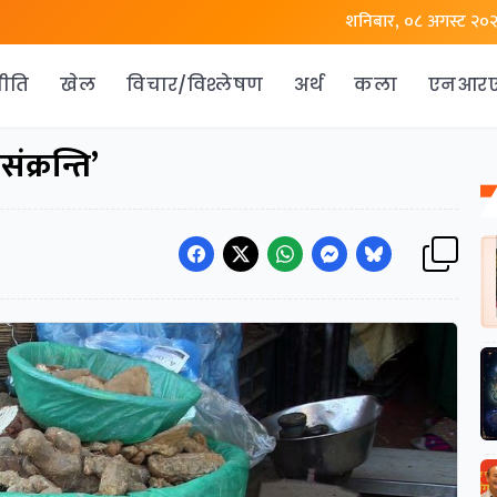
शनिबार, ०८ अगस्ट २०
ीति
खेल
विचार/विश्लेषण
अर्थ
कला
एनआर
क्रन्ति’