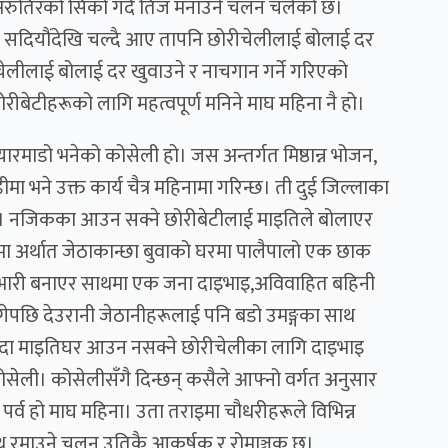
अरुतिरको सिको गर्दै तिज मनाउने चलन चलेको छ।
चलन सदियौंदेखि चल्दै आए तापनि छोरीचेलीलाई बोलाई दर
लीलाई बोलाई दर खुवाउने र नाचगान गर्ने गरिएको
ोरीबेटीहरूको लागि महत्वपूर्ण मनिने माघ महिना नै हो।
यारमाडो भनेको कोसेली हो। जस अन्तर्गत मिष्ठान्न भोजन,
ा भने उक्त कार्य चैत्र महिनामा गरिन्छ। ती दुई जिल्लाका
 हो। नजिकका आउन सक्ने छोरीबेटीलाई माइतिले बोलाएर
रमा अर्थात जेठाकान्छा बुवाको घरमा पालैपालो एक छाक
 भारी बनाएर साथमा एक जना दाइभाइ,अविवाहित बहिनी
ुगेपछि देउरानी जेठानीहरूलाई पनि बडो उमङ्गका साथ
ा माइतिघर आउन नसक्ने छोरीचेलीका लागि दाइभाइ
ली। कोसेलीसँगै दिन्छन् कसैले आफ्नो वर्गत अनुसार
र्व हो माघ महिना। उता तराइमा चौधरीहरूले विभिन्न
 रमाउने चलन उतिकै आकर्षक र रोमाञ्चक छ।