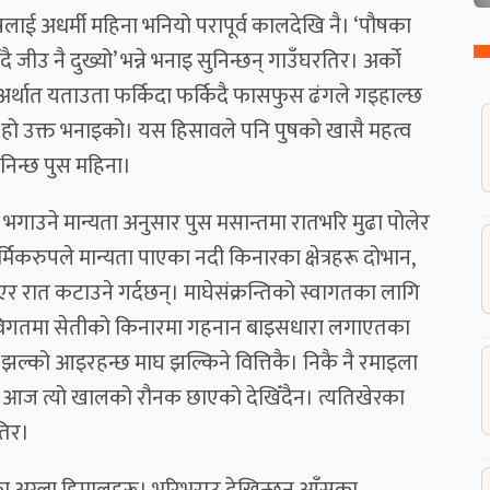
षलाई अधर्मी महिना भनियो परापूर्व कालदेखि नै। ‘पौषका
 जीउ नै दुख्यो’ भन्ने भनाइ सुनिन्छन् गाउँघरतिर। अर्को
 अर्थात यताउता फर्किदा फर्किदै फासफुस ढंगले गइहाल्छ
ि हो उक्त भनाइको। यस हिसावले पनि पुषको खासै महत्व
िनिन्छ पुस महिना।
ो भगाउने मान्यता अनुसार पुस मसान्तमा रातभरि मुढा पोलेर
र्मिकरुपले मान्यता पाएका नदी किनारका क्षेत्रहरू दोभान,
मा भएर रात कटाउने गर्दछन्। माघेसंक्रन्तिको स्वागतका लागि
। विगतमा सेतीको किनारमा गहनान बाइसधारा लगाएतका
ो झल्को आइरहन्छ माघ झल्किने वित्तिकै। निकै नै रमाइला
 आज त्यो खालको रौनक छाएको देखिँदैन। त्यतिखेरका
तिर।
का अग्ला हिमालहरू। भरिभराउ देखिन्छन् आँसुका