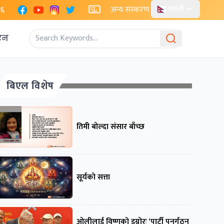
Facebook
YouTube
Instagram
X
२६
अन्य संस्करण
नेपाली
एन
बिएल विशेष
तिमी बोल्दा संसार बाँच्छ
सूर्यको सत्ता
ओलीलाई विष्णुको इग्नोरः ‘पार्टी पुनर्गठन