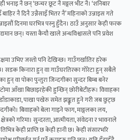
ी भनाइ नै छन् ‘छन्चर छूट नै मङ्गल भीट नै। ‘शनिबार
नैसाइँ बाहिर नै दिनै उन्नैसाइँ भितर नै’ महिनाको उन्नाइस गते
न्नाइसौं दिनमा घरभित्र पस्नु हुँदैन। ठाउँ अनुसार केही फरक
िद्यमान छन्। यस्ता कैयौ खाले अन्धविश्वासले पनि प्रवेश
्षमा उभिए जस्तो पनि देखिन्छ। गाउँगर्खातिर हरेक
 सडक किनारा हुन् वा गाउँघरतिरका गोरेटा हुन् सबैले
हुन् वा पोका पुन्तुरा जिन्दगीका सुन्दर बिम्ब बनेर
बाटोमा आँखा बिछाइरहेकी हुन्छिन् छोरीबेटीहरू। विवाहका
ँडाकाडा, पाखा पखेरु समेत झङ्कृत हुने गरी जब छुट्छ
जिन्दगीको। बिवाहको बेला गाइने फाग, माङ्गलका लय,
क्षेत्रको गरिमा। सुन्दरता, आत्मीयता, संवेदना र भावनाले
िभित्र केही प्राप्ति छ केही हानी छ। केही संसारभरि
क्ष परिवर्तन गर्नु पर्ने कुराहरू पनि छन्। यति हुँदाहुँदै