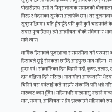
पोखरीहरू। उसो त पितृसत्तात्मक समाजको बोलवाला भ
विरह र वेदनाका सुस्केरा अलापेकै छन्। तर तुलनात्मक
सुदूरपश्चिममा। यति हुँदाहुँदै पनि कुनै कुनै चाडपर्
सघाउ पुर्‍याउँछन्। त्यो आत्मीयता बोक्दै संवेदना र भाव
माघे त्यार।
धार्मिक हिसावले पूजाआजा र रामरमिता गर्ने परम्परा 
हिसाबले छुट्टै रौनकता छाउँदै आइपुग्छ माघ महिना। माघ
हुन्छ पर्व। संक्रान्तिका दिन बिहानै नदी, कुण्ड, तलाउ
दान दक्षिणा दिने गरिन्छ। नातागोता आफन्तसँग भेटघाट 
चिनिने यस पर्वलाई कतै नरहरि संक्रान्ति पनि भन्ने ग
मारकाट काम हुँदैन। महिनाभरि माछामासु नखाने मान्
मान, सम्मान, आत्मियता र प्रेम झल्काउने महिनाको रुपमा