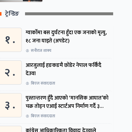
ट्रेन्डिङ
ग्वार्काेमा बस दुर्घटना हुँदा एक जनाकाे मृत्यु,
१ .
१८ जना घाइते (अपडेट)
सनीराज शाक्य
आरजुलाई हङकङमै छोडेर नेपाल फर्किँदै
२ .
देउवा
बिएल संवाददाता
पुस्तान्तरण हुँदै आएको ‘मानसिक आघात’को
३ .
चक्र तोड्न एआई स्टार्टअप निर्माण गर्दै ३
नेपाली
बिएल संवाददाता
कांग्रेस आधिकारिकता विवादः देउवाले