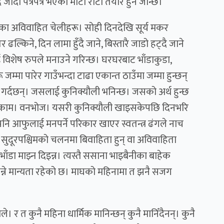
 जादा पत्रैपत्र भएको मोटो रोटी तयार हुन जान्छ।
ाँका अविवाहित चेलीहरू। सोही दिनदेखि सूर्य मकर
 ढल्किने, दिन लामा हुँदै जाने, बिस्तारै जाडो हट्दै जाने
 विशेष रुपले मनाउने गरिन्छ। घरघरबाट भाँडाकुडा,
मा पारेर गाउँभन्दा टाढा एकान्त ठाउँमा जम्मा हुन्छन्
े गर्दछन्। जसलाई कुनिक्यौली भनिन्छ। जसको अर्थ हुन्छ
ाउने काम। वनभोज। यसरी कुनिक्यौली खाइसकेपछि दिनभरि
पनि आफुलाई मनपर्ने परिकार खाएर स्वतन्त्र ढंगले नाच
 सुदूरपश्चिमको चलनमा बिवाहिता हुन् वा अविवाहिता
ा माझ्न दिइन्न। त्यस्तै ससाना भाइबैनीका बाहेक
न्ने मान्यता रहेको छ। माघको महिनामा त झनै सजग
 र त कुनै महिना धार्मिक मानिन्छन् कुनै मानिँदैनन्। कुनै