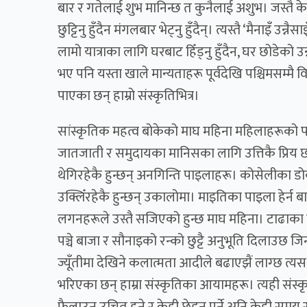
बार र गतेलाई शुभ मानिन्छ त कुनैलाई अशुभ। जस्तै केह
छुट्टिनु हुँदैन मंगलबार भेट्नु हुँदैन्। त्यस्तै ‘मैनाइँ उन्
लामो यात्राका लागि घरबाट हिँड्नु हुँदैन, घर छोडेको उ
भए पनि यस्ता खाले मान्यताहरू पूर्वदेखि पश्चिमसम्मै व
पाएका छन् हाम्रो संस्कृतिभित्र।
सांस्कृतिक महत्व बोकेको माघ महिना महिलाहरूको पक
जातजाती र समुदायका मानिसका लागि उत्तिकै प्रिय छ।
थेगिरहेकै हुन्छन् अनगिन्ति पाइलाहरू। कोसेलीका डोका 
उक्लिँरहेकै हुन्छन् उकालोमा। माइतिका पाइला हेर्न 
लगनहरूले उस्तै सजिएको हुन्छ माघ महिना। टाढाका डा
पञ्चे बाजा र सौनाइको रन्को छुट्टै अनुभूति दिलाउछ 
ज्यूँतीमा देखिने कलात्मता आदीले बढाएझैं लाग्छ त्यस 
भरिएका छन् हाम्रा संस्कृतिका आयामहरू। त्यही संस्कृत
फैलाउन उचित हुने र केही छेड्नु पर्ने अनि केही समय सापे