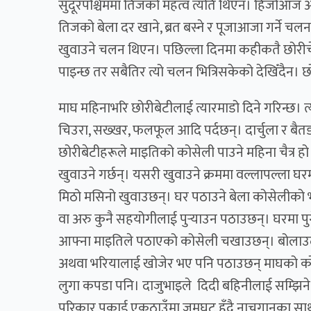
सुदूरपश्चिममा तिजको महत्व त्यति थिएन। हिजोआज 
तिजको बेला दर खाने, ब्रत बस्ने र पूजाआजा गर्ने 
खुवाउने चलन थिएन। पछिल्ला दिनमा कहीकतै छोरीचे
पाइन्छ तर सबैतिर त्यो चलन भित्रिसकेको देखिँदैन। छ
माघ महिनाभरि छोरीबेटीलाई त्यारमाडो दिने गरिन्छ। त्
चिउरा, सख्खर, फलफूल आदि पर्दछन्। दार्चुला र बैतडीम
छोरीबेटीहरूले माइतिको कोसेली पाउने महिना चैत्र
खुवाउने गर्छन्। यसरी खुवाउने क्रममा वल्लापल्ला घ
मिठो मसिनो खुवाउछन्। घर पठाउने बेला कोसेलीको
वा अरु कुनै सहयोगीलाई पुर्‍याउन पठाउछन्। घरमा प
आफ्ना माइतिले पठाएको कोसेली चखाउछन्। बोलाउद
अथवा भरियालाई खोजेर भए पनि पठाउछन् माघको कोसे
लुगा कपडा पनि। दाजुभाइले दिदी बहिनीलाई सम्झिने प
परिकार पकाई एकठाउँमा जमघट हुँदै नाचगानका साथ