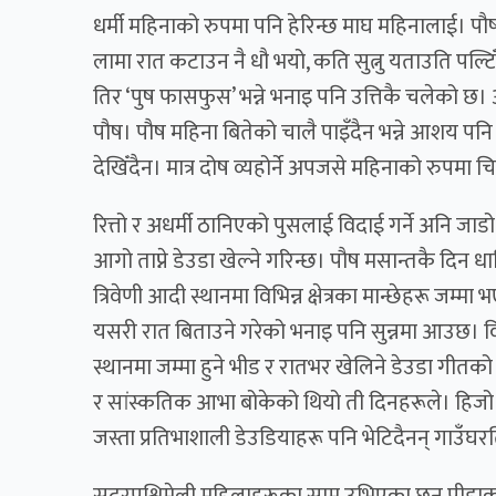
धर्मी महिनाको रुपमा पनि हेरिन्छ माघ महिनालाई। पौ
लामा रात कटाउन नै धौ भयो, कति सुत्नु यताउति पल्टिँदै
तिर ‘पुष फासफुस’ भन्ने भनाइ पनि उत्तिकै चलेको छ।
पौष। पौष महिना बितेको चालै पाइँदैन भन्ने आशय पन
देखिँदैन। मात्र दोष व्यहोर्ने अपजसे महिनाको रुपमा च
रित्तो र अधर्मी ठानिएको पुसलाई विदाई गर्ने अनि जाड
आगो ताप्ने डेउडा खेल्ने गरिन्छ। पौष मसान्तकै दिन धा
त्रिवेणी आदी स्थानमा विभिन्न क्षेत्रका मान्छेहरू जम्
यसरी रात बिताउने गरेको भनाइ पनि सुन्नमा आउछ
स्थानमा जम्मा हुने भीड र रातभर खेलिने डेउडा गीतक
र सांस्कतिक आभा बोकेको थियो ती दिनहरूले। हिजो
जस्ता प्रतिभाशाली डेउडियाहरू पनि भेटिदैनन् गाउँघर
सुदूरपश्चिमेली महिलाहरूका सामु उभिएका छन् पीडा