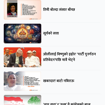
तिमी बोल्दा संसार बाँच्छ
सूर्यको सत्ता
ओलीलाई विष्णुको इग्नोरः ‘पार्टी पुनर्गठन
प्रतिवेदन’पछि मात्रै भेट्ने
खबरदार! बाटो नबिराऊ
‘चार तारा’ र ‘रुख’ नै कांग्रेसको ब्रान्ड