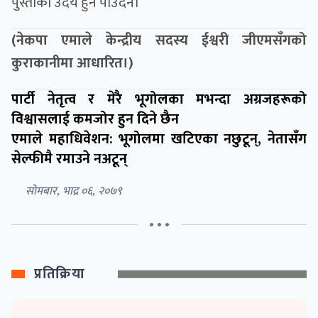
पुस्ताको उदय हुन पाउँदैन।
(नेकपा एमाले केन्द्रीय सदस्य ईश्वरी जीएमसँगको
कुराकानीमा आधारित।)
पार्टी नेतृत्व र मेरै भूगोलका मभन्दा अग्रजहरूको
विश्वासलाई कमजोर हुन दिने छैन
एमाले महाधिवेशन: भूगोलमा खटिएका नछुटून्, नेतासँग
सेल्फीमै रमाउने नअटून्
सोमबार, भाद्र ०६, २०७९
• • •
प्रतिक्रिया