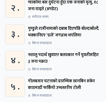
ग्वार्काेमा बस दुर्घटना हुँदा एक जनाकाे मृत्यु, १८
२ .
जना घाइते (अपडेट)
सनीराज शाक्य
गुण्डुले राजीनामाको दबाब दिएपछि बोल्दाबोल्दै
३ .
भक्कानिएर ‘ढले’ जगन्नाथ थपलिया
बिएल संवाददाता
नशालु पदार्थ खुवाएर बलात्कार गर्ने युवतीसहित
४ .
३ जना पक्राउ
बिएल संवाददाता
गोलबजार घटनाको प्रारम्भिक छानबिन सकेर
५ .
काठमाडौं फर्कियो उच्चस्तरीय टोली
बिएल संवाददाता