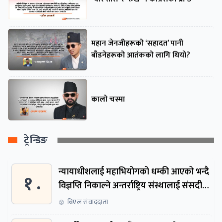
महान जेनजीहरूको ‘सहादत’ पानी
बाँडनेहरूको आतंकको लागि थियो?
कालो चस्मा
ट्रेन्डिङ
न्यायाधीशलाई महाभियोगको धम्की आएको भन्दै
१ .
विज्ञप्ति निकाल्ने अन्तर्राष्ट्रिय संस्थालाई संसदीय
समितिमा बोलाइयो
बिएल संवाददाता