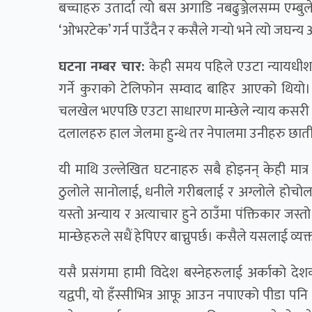
बच्चाहरु उतार्दा त्यो बस अगाडि नबढुञ्जेलसम्म एम्
‘ओभरटेक’ गर्न पाउँदैन र कसैले गर्‍याे भने त्यो जघन्य अ
घटना नम्बर चार:
केही समय पहिले एउटा न्यायधी
गर्ने कुराको टेलिफोन सम्वाद बाहिर आएको थियो।
चलखेल भएपछि एउटा साधारण मान्छेले न्याय कसरी पाउने
दलालहरु हाल जेलमा हुन्थे तर नेपालमा उनीहरु छात
यी माथि उल्लेखित घटनाहरु सबै होइनन् केही मात्र हु
ठुलोले सानोलाई, धनीले गरीबलाई र अग्लोले होचोलाई ह
यस्तो अन्याय र अत्याचार हुने ठाउँमा पंक्तिकार जस्त
मान्छेहरुले सधैं हेपिएर बाच्नुपर्छ। कसैले यसलाई व्यक
यसै प्रसंगमा हामी विदेश बस्नेहरुलाई अर्काको दे
यद्वपी, यो हँस्सीभित्र आफू आउन नपाएको पीडा पनि