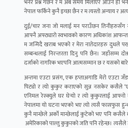
भनेर प्रश्न गर्छन र म अब समय मिलाएर आउने हो भ
नेपाल फर्किने कुनै इच्छा छैन र म त्यस्तो अन्याय र अ
दुई/चार जना जो मलाई मन पराउँछन तिनीहरुसँग साम
आफ्नै अफ्ठ्यारो स्वभावको कारण अधिकांश आफन्त र
म जन्मिदै खराब भएको र मेरा नातेदारहरु दुधले 
सम्बन्धलाई निरन्तरता दिनु पनि छैन। जहाँसम्म दोश्
दर्जाको नागरिक भएपनि आत्मसम्मान छ र यसको बारेमा क
अन्तमा एउटा प्रसंग, एक हप्ताअगाडि मेरो एउटा जँड
पिट्यो र त्यो कुकुर कराएको सुन्न नसकेर कसैले 
एनिमल रेस्क्युले घर घेर्‍याे र त्यो कुकुरलाई आफ्
नेपालमा यो घटना भएको भए त्यो त्यसै फासफुस हुन्थ्य
कुनै मान्छेले अर्को मान्छेलाई कुटेको भए पनि कसैले
अमेरिकाको पाल्तु कुकुरको जति पनि रहेन्छ। त्यसैले 