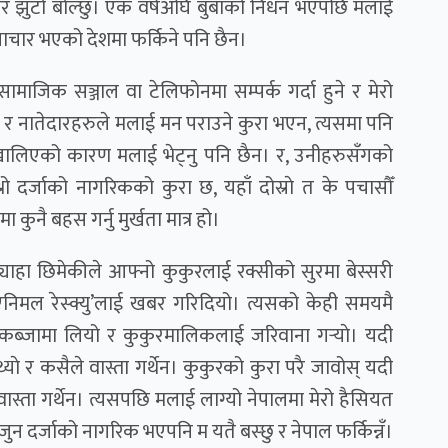
नेर झुटो बोल्छु। एक वर्षअघि बुबाको निधन भएपछि मलाई
त्याचार भएको देशमा फर्किने पनि छैन।
ाजिक सञ्जाल वा टेलिफोनमा सम्पर्क गर्दा हुने र मेरो
 नातेदारहरुले मलाई मन पराउने कुरा भएन, त्यसमा पनि
पखालिएको कारण मलाई भेट्नु पनि छैन। र, उनीहरुसँगको
रो दर्जाको नागरिकको कुरा छ, यहाँ दोस्राे त के पचासौँ
ुनै बहस गर्नु मुर्खता मात्र हो।
्याहा छिमेकीले आफ्नो कुकुरलाई रक्सीको सुरमा बेस्सरी
‘एनिमल रेस्क्यु’लाई खबर गरिदियो। त्यसको केही समयमै
नो कब्जामा लियो र कुकुरमालिकलाई जरिवाना गर्‍याे। यदी
ाे र कसैले वास्ता गर्थेन। कुकुरको कुरा परै जावोस् यदी
 वास्ता गर्थेन। त्यसपछि मलाई लाग्यो नेपालमा मेरो हैसियत
जुन दर्जाको नागरिक भएपनि म यतै बस्छु र नेपाल फर्किन्नँ।