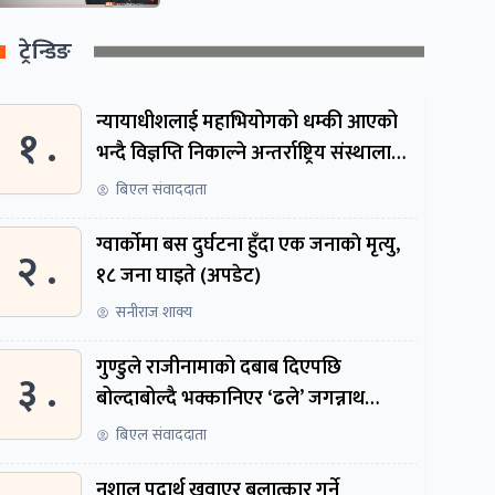
ट्रेन्डिङ
न्यायाधीशलाई महाभियोगको धम्की आएको
१ .
भन्दै विज्ञप्ति निकाल्ने अन्तर्राष्ट्रिय संस्थालाई
संसदीय समितिमा बोलाइयो
बिएल संवाददाता
ग्वार्काेमा बस दुर्घटना हुँदा एक जनाकाे मृत्यु,
२ .
१८ जना घाइते (अपडेट)
सनीराज शाक्य
गुण्डुले राजीनामाको दबाब दिएपछि
३ .
बोल्दाबोल्दै भक्कानिएर ‘ढले’ जगन्नाथ
थपलिया
बिएल संवाददाता
नशालु पदार्थ खुवाएर बलात्कार गर्ने