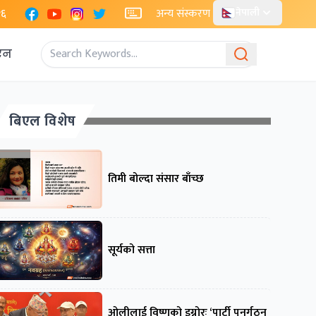
Facebook
YouTube
Instagram
X
२६
अन्य संस्करण
नेपाली
एन
बिएल विशेष
तिमी बोल्दा संसार बाँच्छ
सूर्यको सत्ता
ओलीलाई विष्णुको इग्नोरः ‘पार्टी पुनर्गठन