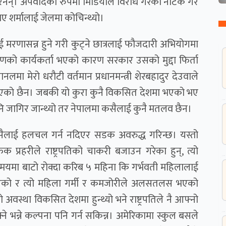
ध गरेनन्। अपवादको रुपमा मिडियाले विरोध गरेको नाटक गरे
 शर्मालाई जेलमा कोचिन्थ्यो।
मरणासन्न हुने गरी कुट्ने छात्रलाई फौजदारी अभियोगमा
 खाँणको कार्यकर्ता भएको कारण सरकार उसको मुद्दा फिर्ता
ानलमा मेरो धरौटी वर्तमान प्रधानमन्त्री शेरबहादुर देउवाले
्लिएको छैन। जबकी यो कुरा कुनै विकसित देशमा भएको भए
को पनि जागिर जान्थ्यो तर नेपालमा कसैलाई कुनै मतलव छैन।
कसैलाई हलचल गर्न नदिएर सडक अवरुद्ध गरिन्छ। यस्तो
राफिक प्रहरीले राष्ट्रपतिको चाकरी बजाउन गरेका हुन्, त्यो
समयमा बाटो रोक्दा करिब ५ महिना कि गर्भवती महिलालाई
श दिएको र त्यो महिला गर्मी र कमजोरीले अलसतलस भएको
्था विकसित देशमा हुन्थ्यो भने राष्ट्रपतिले नै आफ्नो
क्ने भन्ने कल्पना पनि गर्न सकिन्न। अमेरिकामा स्कुल बसले