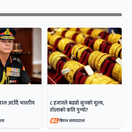
ेपाल आउँदै भारतीय
८ हजारले बढ्याे सुनकाे मूल्य,
ताेलाकाे कति पुग्याे?
ाता
बिएल संवाददाता