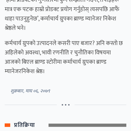
‘हामी प्रोडक्टको गुणस्तरमा कुनै सम्झौता गर्दैनौं, तपाईँहरू
मात्र एक पटक हाम्रो प्रोडक्ट प्रयोग गर्नुहोस् त्यसपछि आफैं
थाहा पाउनुहुनेछ’, कर्माचार्य ग्रुपका ब्राण्ड म्यानेजर
निकेश
श्रेष्ठ
ले भने।
कर्मचार्य ग्रुप
को उत्पादनले कसरी पाए बजार? अनि कस्तो छ
अहिलेको अवस्था, भावी रणनीति र चुनौतिका विषयमा
आजको
बिएल ब्राण्ड स्टोरी
मा कर्माचार्य ग्रुपका ब्राण्ड
म्यानेजर
निकेश श्रेष्ठ
।
शुक्रबार, माघ ०६, २०७९
• • •
प्रतिक्रिया