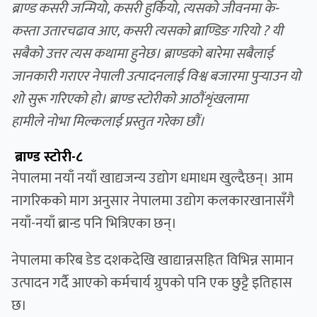
ब्राण्ड कसरी जन्मियो
,
कसरी हुर्कियो
,
त्यसको जीवनमा के-
कस्ता उतारचढाव आए
,
कसरी त्यसको ब्राण्डिङ गरियो
?
यी
सबैको उत्तर त्यस कथामा हुनेछ। ब्राण्डको बारेमा सबैलाई
जानकारी गराएर नेपाली उत्पादनलाई विश्व बजारमा पुर्‍याउन यो
शो सुरू गरिएको हो। ब्राण्ड स्टोरीको
आठौं
शृंखलामा
हामीले
नोभा मिल्क
लाई प्रस्तुत गरेका छौं।
ब्राण्ड स्टोरी-८
नेपालमा नयाँ नयाँ खाद्यजन्य उद्योग धमाधम खुल्दैछन्। आम
नागरिकको माग अनुसार नेपालमा उद्योग कलकारखानासँगै
नयाँ-नयाँ ब्रान्ड पनि भित्रिएका छन्।
नेपालमा करिब डेड दशकदेखि खाद्यान्नसहित विभिन्न सामान
उत्पादन गर्दै आएको
कर्मचार्य ग्रुप
को पनि एक छुट्टै इतिहास
छ।