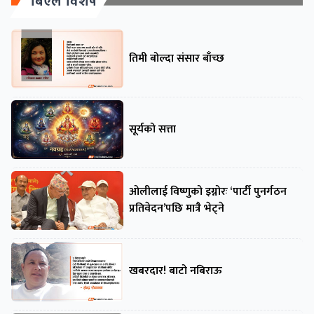
बिएल विशेष
तिमी बोल्दा संसार बाँच्छ
सूर्यको सत्ता
ओलीलाई विष्णुको इग्नोरः ‘पार्टी पुनर्गठन
प्रतिवेदन’पछि मात्रै भेट्ने
खबरदार! बाटो नबिराऊ