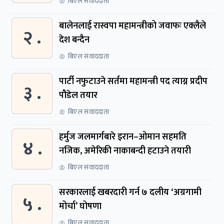
बिएल संवाददाता
बालेनलाई रास्वपा महामन्त्रीको जवाफः एक्लैले
२ .
देश बन्दैन
बिएल संवाददाता
पार्टी नफुटाउने सर्तमा महामन्त्री पद त्याग्न प्रदीप
३ .
पौडेल तयार
बिएल संवाददाता
हर्मुज जलमार्गबारे इरान–ओमान सहमति
४ .
नजिक, अमेरिकी नाकाबन्दी हटाउने तयारी
बिएल संवाददाता
सरकारलाई खबरदारी गर्न ७ दलीय ‘अग्रगामी
५ .
मोर्चा’ घोषणा
बिएल संवाददाता