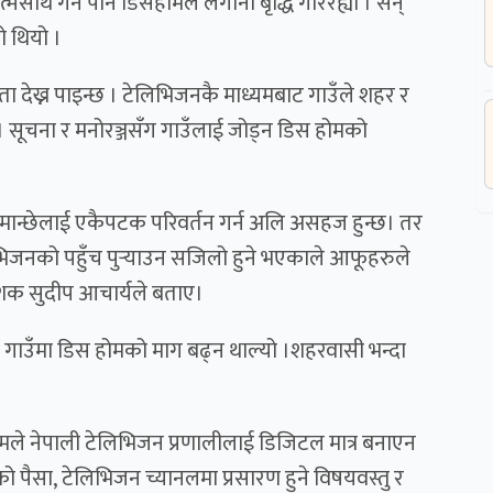
मसाथ गर्न पनि डिसहोमले लगानी बृद्धि गरिरह्यो । सन्
ो थियो ।
 देख्न पाइन्छ । टेलिभिजनकै माध्यमबाट गाउँले शहर र
 सूचना र मनोरञ्जसँग गाउँलाई जोड्न डिस होमको
मान्छेलाई एकैपटक परिवर्तन गर्न अलि असहज हुन्छ। तर
िजनको पहुँच पुर्‍याउन सजिलो हुने भएकाले आफूहरुले
देशक
सुदीप आचार्य
ले बताए।
ँ गाउँमा डिस होमको माग बढ्न थाल्यो ।शहरवासी भन्दा
ोम
ले नेपाली टेलिभिजन प्रणालीलाई डिजिटल मात्र बनाएन
ो पैसा, टेलिभिजन च्यानलमा प्रसारण हुने विषयवस्तु र