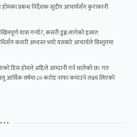
 होम
का प्रबन्ध निर्देशक
सुदीप आचार्य
सँग कुराकानी
िमपूर्ण यात्रा गर्‍यो?, कसरी डुब्न लागेको इज्जत
विधिसँग कसरी अभ्यस्त भयो यसबारे
आचार्य
ले विस्तृतमा
िइएको
डिस होम
ले अहिले आम्दानी गर्न थालेको छ। गत
लू आर्थिक वर्षमा ८० करोड नाफा कमाउने लक्ष्य लिएको
• • •