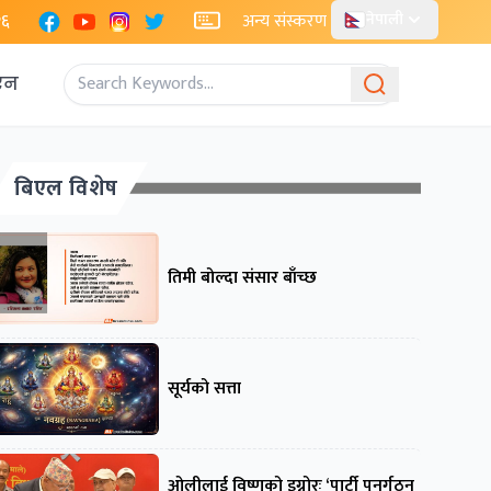
Facebook
YouTube
Instagram
X
२६
अन्य संस्करण
नेपाली
एन
बिएल विशेष
तिमी बोल्दा संसार बाँच्छ
सूर्यको सत्ता
ओलीलाई विष्णुको इग्नोरः ‘पार्टी पुनर्गठन