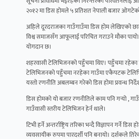
सूचना प्रविधिमा भईरहेको निरन्तरको परिवर्तनलाई आत्
२०१२ मा डिस होमले ५ प्रतिशत नेपाली बजार ओगटेक
अहिले दूरदराजका गाउँगाउँमा
डिस होम
लेखिएको छाता
विश्व समाजसँग आफूलाई परिचित गराउने मौका पायो।
योगदान छ।
शहरवासी टेलिभिजनको पहुँचमा थिए। पहुँचमा रहेका 
टेलिभिजनको पहुँचमा नरहेका गाउँमा एकैपटक टेलिभ
यस्तो रणनीति अबलम्बन गरेको डिस होमा प्रवन्ध निर्
डिस होम
को यो बजार रणनीतिले काम पनि गर्‍यो , गाउ
गाउँवासी स्तरीय टेलिभिजन हेर्न थाले।
टिभी हर्ने अन्तर्राष्ट्रिय तरिका भन्दै विज्ञापन गर्ने
डिस ह
व्यवसायीक रुपमा पारदर्शी पनि बनायो। दर्शकले तिरेक