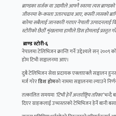
ब्राण्डका सर्जक वा उद्यमीले आफ्नै स्वरमा त्यस ब्राण्डक
जीवनमा के-कस्ता उतारचढाव आए, कसरी त्यसको ब्राण्डि
बारेमा सबैलाई जानकारी गराएर नेपाली उत्पादनलाई विश्
स्टोरी
को
छैठौं शृंखला
मा हामीले डिस होमलाई प्रस्तुत ग
ब्राण्ड स्टोरी-६
नेपालमा टेलिभिजन क्रान्ति गर्ने उद्देश्यले सन् २००९
होम टिभी सञ्चालनमा आए।
दुबै टेलिभिजन सेवा प्रदायक एक्लाएक्लै सञ्चालन हु
मर्ज गरेर
डिश होम
को नाममा सञ्चालनमा ल्याउने निर्
तत्कालित समयमा
‘टिभी हेर्ने अन्तर्राष्ट्रिय तरिका’
भन्दै
दिएर ग्राहकलाई उच्चस्तरको टेभिभिजन हेर्ने बानी बस