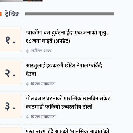
ट्रेन्डिङ
ग्वार्काेमा बस दुर्घटना हुँदा एक जनाकाे मृत्यु,
१ .
१८ जना घाइते (अपडेट)
सनीराज शाक्य
आरजुलाई हङकङमै छोडेर नेपाल फर्किँदै
२ .
देउवा
बिएल संवाददाता
गोलबजार घटनाको प्रारम्भिक छानबिन सकेर
३ .
काठमाडौं फर्कियो उच्चस्तरीय टोली
बिएल संवाददाता
पुस्तान्तरण हुँदै आएको ‘मानसिक आघात’को