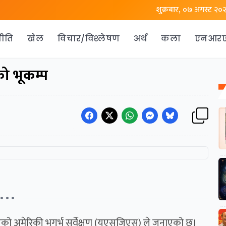
शुक्रबार, ०७ अगस्ट २०
ीति
खेल
विचार/विश्लेषण
अर्थ
कला
एनआर
को भूकम्प
• • •
गएको अमेरिकी भूगर्भ सर्वेक्षण (युएसजिएस) ले जनाएको छ।