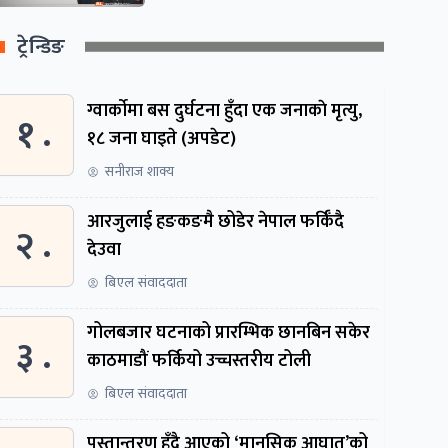
ट्रेन्डिङ
ग्वार्काेमा बस दुर्घटना हुँदा एक जनाकाे मृत्यु,
१ .
१८ जना घाइते (अपडेट)
सनीराज शाक्य
आरजुलाई हङकङमै छोडेर नेपाल फर्किँदै
२ .
देउवा
बिएल संवाददाता
गोलबजार घटनाको प्रारम्भिक छानबिन सकेर
३ .
काठमाडौं फर्कियो उच्चस्तरीय टोली
बिएल संवाददाता
पुस्तान्तरण हुँदै आएको ‘मानसिक आघात’को