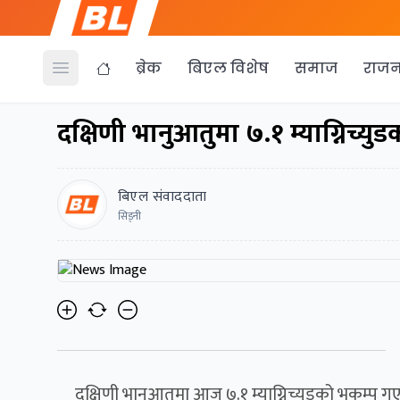
ब्रेक
बिएल विशेष
समाज
राजन
Open menu
दक्षिणी भानुआतुमा ७.१ म्याग्निच्युड
बिएल संवाददाता
सिड्नी
दक्षिणी भानुआतुमा आज ७.१ म्याग्निच्युडको भूकम्प 