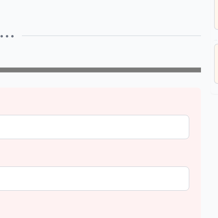
• • •