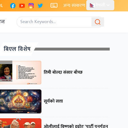
Facebook
YouTube
Instagram
X
२६
अन्य संस्करण
नेपाली
एन
बिएल विशेष
तिमी बोल्दा संसार बाँच्छ
सूर्यको सत्ता
ओलीलाई विष्णुको इग्नोरः ‘पार्टी पुनर्गठन