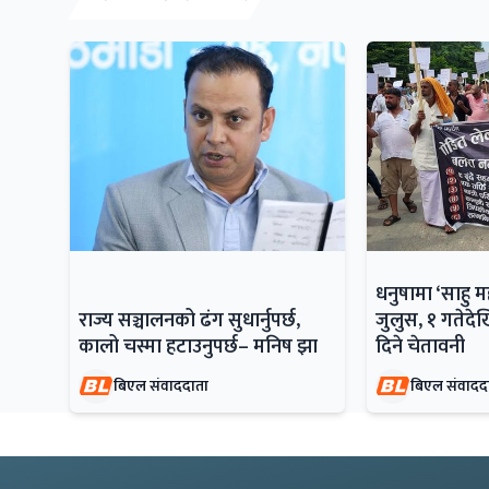
धनुषामा ‘साहु 
राज्य सञ्चालनको ढंग सुधार्नुपर्छ,
जुलुस, १ गतेदेख
कालो चस्मा हटाउनुपर्छ– मनिष झा
दिने चेतावनी
बिएल संवाददाता
बिएल संवादद