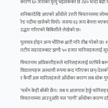
कारण ६० जनाको मृत्यु भइसकेको छ २४० भन्दा बढी
शनिबारदेखि आएको आँधीले उत्तरी भियतनाममा सोमबार
रेड नदीमा खसेको थियो। जसमा १३ जना बेपत्ता भएक
उद्धार गरिएको बिबिसीले लेखेको छ।
पुलमात्र होइन अन्य भौतिक क्षती पनि तीब्र गरेको
तटीय सहरहरूबाट झण्डै ५० हजार मानिसहरूलाई सुर
भियतनाम अधिकारीहरूले मानिसहरूलाई घरभित्रै बस्न 
विद्यालयहरू अस्थायी रूपमा बन्द गरिएका छन्।देशको उत्त
र कैयौँ अरू मानिसहरूले आँधीका कारण सब थोक गु
‘मसँग केही बाँकी छैन। जब म आसपास हेर्छु मानिसहरूल
भियतनाममा आउनुअघि यस ‘यागी’ आँधीका कारण दक्ष