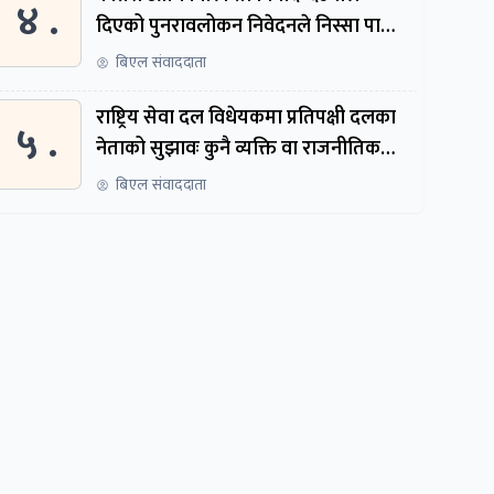
४ .
दिएको पुनरावलोकन निवेदनले निस्सा पायो,
फेरि सुरुदेखि सुनुवाइ हुने
बिएल संवाददाता
राष्ट्रिय सेवा दल विधेयकमा प्रतिपक्षी दलका
५ .
नेताको सुझावः कुनै व्यक्ति वा राजनीतिक
नेतृत्वबाट निर्देशित हुने संस्था नबनोस्
बिएल संवाददाता