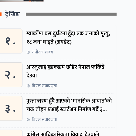
ट्रेन्डिङ
ग्वार्काेमा बस दुर्घटना हुँदा एक जनाकाे मृत्यु,
१ .
१८ जना घाइते (अपडेट)
सनीराज शाक्य
आरजुलाई हङकङमै छोडेर नेपाल फर्किँदै
२ .
देउवा
बिएल संवाददाता
पुस्तान्तरण हुँदै आएको ‘मानसिक आघात’को
३ .
चक्र तोड्न एआई स्टार्टअप निर्माण गर्दै ३
नेपाली
बिएल संवाददाता
कांग्रेस आधिकारिकता विवादः देउवाले